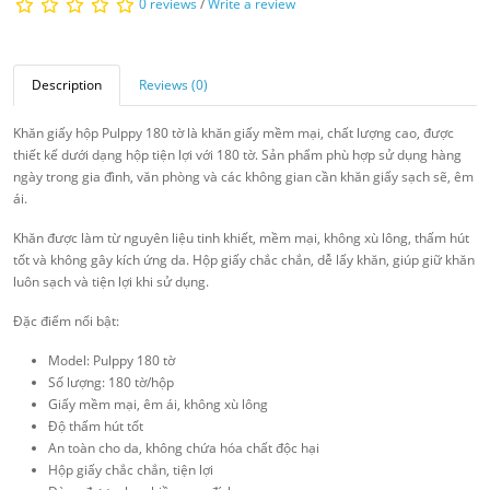
0 reviews
/
Write a review
Description
Reviews (0)
Khăn giấy hộp Pulppy 180 tờ là khăn giấy mềm mại, chất lượng cao, được
thiết kế dưới dạng hộp tiện lợi với 180 tờ. Sản phẩm phù hợp sử dụng hàng
ngày trong gia đình, văn phòng và các không gian cần khăn giấy sạch sẽ, êm
ái.
Khăn được làm từ nguyên liệu tinh khiết, mềm mại, không xù lông, thấm hút
tốt và không gây kích ứng da. Hộp giấy chắc chắn, dễ lấy khăn, giúp giữ khăn
luôn sạch và tiện lợi khi sử dụng.
Đặc điểm nổi bật:
Model: Pulppy 180 tờ
Số lượng: 180 tờ/hộp
Giấy mềm mại, êm ái, không xù lông
Độ thấm hút tốt
An toàn cho da, không chứa hóa chất độc hại
Hộp giấy chắc chắn, tiện lợi