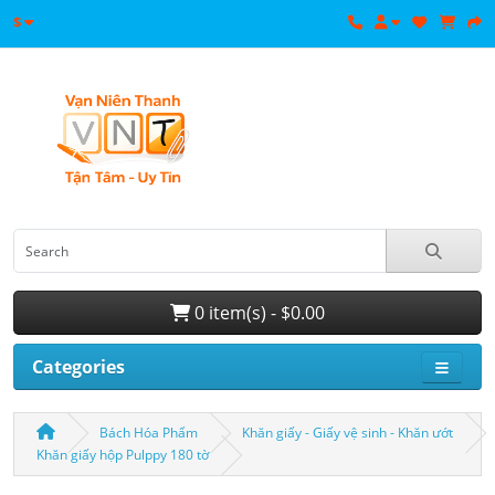
$
0 item(s) - $0.00
Categories
Bách Hóa Phẩm
Khăn giấy - Giấy vệ sinh - Khăn ướt
Khăn giấy hộp Pulppy 180 tờ