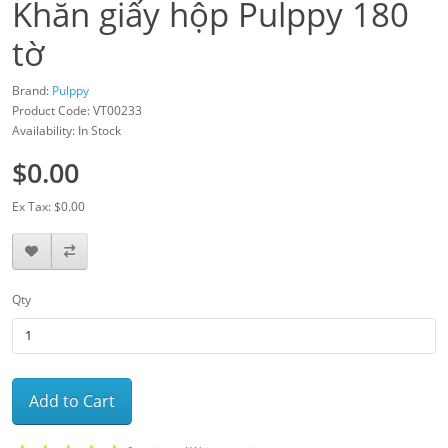
Khăn giấy hộp Pulppy 180
tờ
Brand:
Pulppy
Product Code: VT00233
Availability: In Stock
$0.00
Ex Tax: $0.00
Qty
Add to Cart