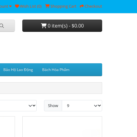
ount
Wish List (0)
Shopping Cart
Checkout
0 item(s) - $0.00
Bảo Hộ Lao Động
Bách Hóa Phẩm
Show