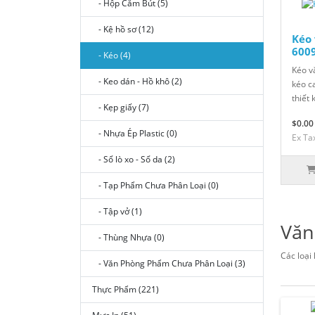
- Hộp Cắm Bút (5)
- Kệ hồ sơ (12)
Kéo
600
- Kéo (4)
Kéo v
- Keo dán - Hồ khô (2)
kéo c
thiết
- Kẹp giấy (7)
$0.00
- Nhựa Ép Plastic (0)
Ex Ta
- Sổ lò xo - Sổ da (2)
- Tạp Phẩm Chưa Phân Loại (0)
- Tập vở (1)
Văn
- Thùng Nhựa (0)
Các loại 
- Văn Phòng Phẩm Chưa Phân Loại (3)
Thực Phẩm (221)