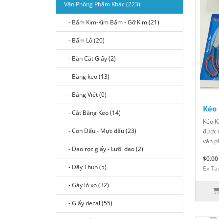
Văn Phòng Phẩm Khác (223)
- Bấm Kim-Kim Bấm - Gỡ Kim (21)
- Bấm Lỗ (20)
- Bàn Cắt Giấy (2)
- Băng keo (13)
- Bảng Viết (0)
Kéo
- Cắt Băng Keo (14)
Kéo K
- Con Dấu - Mực dấu (23)
được t
văn p
- Dao rọc giấy - Lưỡi dao (2)
$0.00
- Dây Thun (5)
Ex Ta
- Gáy lò xo (32)
- Giấy decal (55)