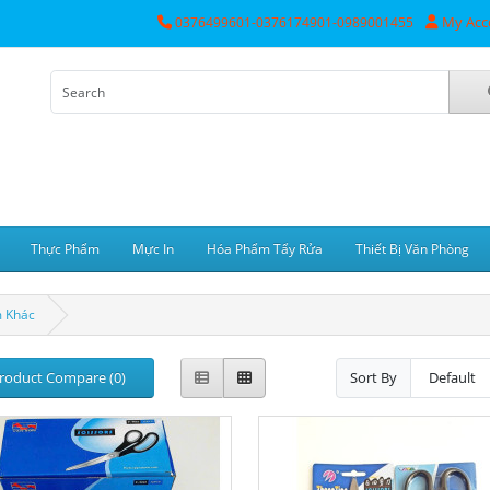
My Acc
0376499601-0376174901-0989001455
Thực Phẩm
Mực In
Hóa Phẩm Tẩy Rửa
Thiết Bị Văn Phòng
 Khác
roduct Compare (0)
Sort By