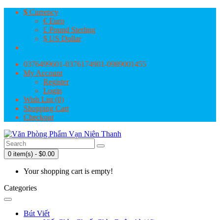
$
Currency
€ Euro
£ Pound Sterling
$ US Dollar
0376499601-0376174901-0989001455
My Account
Register
Login
Wish List (0)
Shopping Cart
Checkout
0 item(s) - $0.00
Your shopping cart is empty!
Categories
Bút Viết