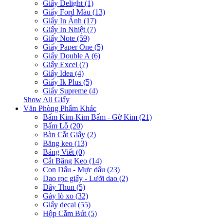
Giấy Delight (1)
Giấy Ford Màu (13)
Giấy In Ảnh (17)
Giấy In Nhiệt (7)
Giấy Note (59)
Giấy Paper One (5)
Giấy Double A (6)
Giấy Excel (7)
Giấy Idea (4)
Giấy Ik Plus (5)
Giấy Supreme (4)
Show All Giấy
Văn Phòng Phẩm Khác
Bấm Kim-Kim Bấm - Gỡ Kim (21)
Bấm Lỗ (20)
Bàn Cắt Giấy (2)
Băng keo (13)
Bảng Viết (0)
Cắt Băng Keo (14)
Con Dấu - Mực dấu (23)
Dao rọc giấy - Lưỡi dao (2)
Dây Thun (5)
Gáy lò xo (32)
Giấy decal (55)
Hộp Cắm Bút (5)