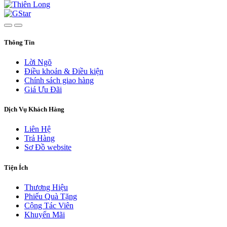
Thông Tin
Lời Ngõ
Điều khoản & Điều kiện
Chính sách giao hàng
Giá Ưu Đãi
Dịch Vụ Khách Hàng
Liên Hệ
Trả Hàng
Sơ Đồ website
Tiện Ích
Thương Hiệu
Phiếu Quà Tặng
Cộng Tác Viên
Khuyến Mãi