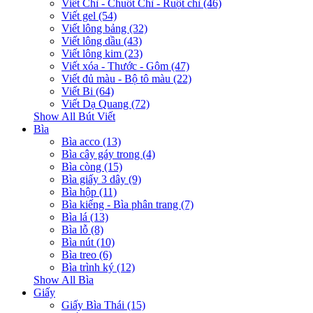
Viết Chì - Chuốt Chì - Ruột chì (46)
Viết gel (54)
Viết lông bảng (32)
Viết lông dầu (43)
Viết lông kim (23)
Viết xóa - Thước - Gôm (47)
Viết đủ màu - Bộ tô màu (22)
Viết Bi (64)
Viết Dạ Quang (72)
Show All Bút Viết
Bìa
Bìa acco (13)
Bìa cây gáy trong (4)
Bìa còng (15)
Bìa giấy 3 dây (9)
Bìa hộp (11)
Bìa kiếng - Bìa phân trang (7)
Bìa lá (13)
Bìa lỗ (8)
Bìa nút (10)
Bìa treo (6)
Bìa trình ký (12)
Show All Bìa
Giấy
Giấy Bìa Thái (15)