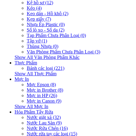
Kệ hồ sơ (12)
Kéo (4)
Keo dán - Hồ khô (2)
Kẹp giấy (7)
Nhựa Ép Plastic (0)
Sổ lò xo - Sổ da (2)
Tạp Phẩm Chưa Phân Loại (0)
Tập vở (1)
Thùng Nhựa (0)
Văn Phòng Phẩm Chưa Phân Loại (3)
Show All Văn Phòng Phẩm Khác
Thực Phẩm
Bánh các loại (221)
Show All Thực Phẩm
Mực In
Mực Epson (8)
Mực in Brother (8)
Mực in HP (26)
Mực in Canon (9)
Show All Mực In
Hóa Phẩm Tẩy Rửa
Nước giặt xả (32)
Nước Lau Sàn (9)
Nước Rửa Chén (16)
Nước rửa tay các loại (15)