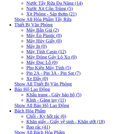
Nước Tẩy Rửa Đa Năng (14)
Nước Xịt Côn Trùng (5)
Xịt Phòng - Sáp thơm (21)
Show All Hóa Phẩm Tẩy Rửa
Thiết Bị Văn Phòng
Máy Bắn Giá (2)
Máy Ép Plastic (0)
Máy Hủy Giấy (0)
Máy In (0)
Máy Tính Casio (12)
Máy Đóng Gáy Lò Xo (0)
Máy Đục Lỗ (0)
Phụ Kiện Máy Tính (5)
Pin 2A - Pin 3A - Pin Sạt (7)
Xe Đẩy (0)
Show All Thiết Bị Văn Phòng
Bảo Hộ Lao Động
Khẩu trang - Giày bảo hộ (5)
Kính - Găng tay (11)
Show All Bảo Hộ Lao Động
Bách Hóa Phẩm
Chổi - Ky hốt rác (6)
Khăn giấy - Giấy vệ sinh - Khăn ướt (18)
Bao rác (41)
Show All Bách Hóa Phẩm