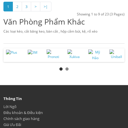
1
2
3
>
>|
Showing 1 to 9 of 23 (3 Pages)
Văn Phòng Phẩm Khác
Các loại kéo, cắt băng keo, bàn cắt , hộp cắm bút, kệ, rổ xéo
Thông Tin
Lời Ngõ
Điều khoản & Điều kiện
Chính sách giao hàng
Giá Ưu Đãi