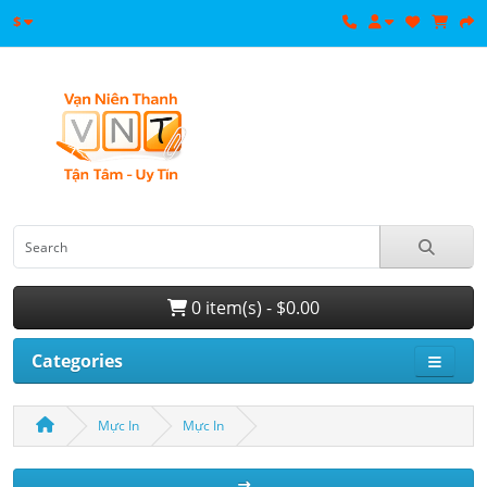
$
0 item(s) - $0.00
Categories
Mực In
Mực In