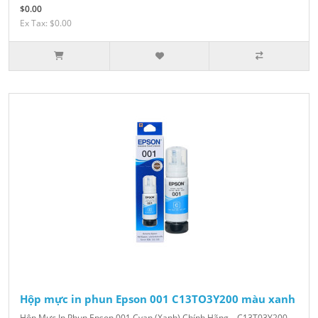
$0.00
Ex Tax: $0.00
Hộp mực in phun Epson 001 C13TO3Y200 màu xanh
Hộp Mực In Phun Epson 001 Cyan (Xanh) Chính Hãng – C13T03Y200 –