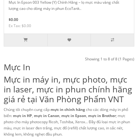
Mực In Epson 003 Yellow (Y) Chính Hãng – lọ mực màu vàng chất
lượng cao cho dòng máy in phun EcoTank..
$0.00
Ex Tax: $0.00
Showing 1 to 8 of 8 (1 Pages)
Mực In
Mực in máy in, mực photo, mực
in laser, mực in phun chính hãng
giá rẻ tại Văn Phòng Phẩm VNT
Chúng tôi chuyên cung cấp
mực in chính hãng
cho các dòng máy in phổ
biến:
mực in HP
,
mực in Canon
,
mực in Epson
,
mực in Brother
; mực
photo cho máy photocopy Ricoh, Toshiba, Xerox... Đầy đủ loại mực in phun
màu, mực in laser đen trắng, mực đổ (refill) chất lượng cao, in sắc nét,
không lem, không nghẹt đầu phun.