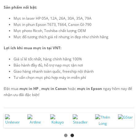
Sản phẩm nổi bật:
Mực in laser HP 05A, 12A, 26A, 30A, 35A, 79A
Mực in phun Epson T673, T664, Canon GI-790
Mực photo Ricoh, Toshiba chất lượng OEM
Mực đổ tương thích giá rẻ nhưng in đẹp như chính hãng
Lợi ích khi mua mực in tại VNT:
Giá sỉ lẻ tốt nhất, hàng chính hãng 100%
Bảo hành đầy đủ, hỗ trợ nạp mực tận nơi
Giao hàng nhanh toàn quốc, freeship nội thành
Tư vấn chọn mực phù hợp máy in miễn phí
Đặt mua
mực in HP
,
mực in Canon
hoặc
mực in Epson
ngay hôm nay để
nhận ưu đãi đặc biệt!