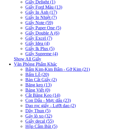
Giấy Delight (1)
Giấy Ford Màu (13)
Giấy In Ảnh (17)
Giấy In Nhiệt (7)
Giấy Note (59)
Giấy Paper One (5)
Giấy Double A (6)
Giấy Excel (7)
Giấy Idea (4)
Giấy Ik Plus (5)
Giấy Supreme (4)
Show All Giấy
Văn Phòng Phẩm Khác
Bấm Kim-Kim Bấm - Gỡ Kim (21)
Bấm Lỗ (20)
Bàn Cắt Giấy (2)
Băng keo (13)
Bảng Viết (0)
Cắt Băng Keo (14)
Con Dấu - Mực dấu (23)
Dao rọc giấy - Lưỡi dao (2)
Dây Thun (5)
Gáy lò xo (32)
Giấy decal (55)
Hộp Cắm Bút (5)