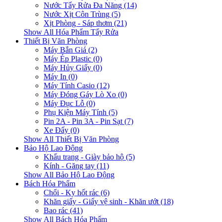
Nước Tẩy Rửa Đa Năng (14)
Nước Xịt Côn Trùng (5)
Xịt Phòng - Sáp thơm (21)
Show All Hóa Phẩm Tẩy Rửa
Thiết Bị Văn Phòng
Máy Bắn Giá (2)
Máy Ép Plastic (0)
Máy Hủy Giấy (0)
Máy In (0)
Máy Tính Casio (12)
Máy Đóng Gáy Lò Xo (0)
Máy Đục Lỗ (0)
Phụ Kiện Máy Tính (5)
Pin 2A - Pin 3A - Pin Sạt (7)
Xe Đẩy (0)
Show All Thiết Bị Văn Phòng
Bảo Hộ Lao Động
Khẩu trang - Giày bảo hộ (5)
Kính - Găng tay (11)
Show All Bảo Hộ Lao Động
Bách Hóa Phẩm
Chổi - Ky hốt rác (6)
Khăn giấy - Giấy vệ sinh - Khăn ướt (18)
Bao rác (41)
Show All Bách Hóa Phẩm