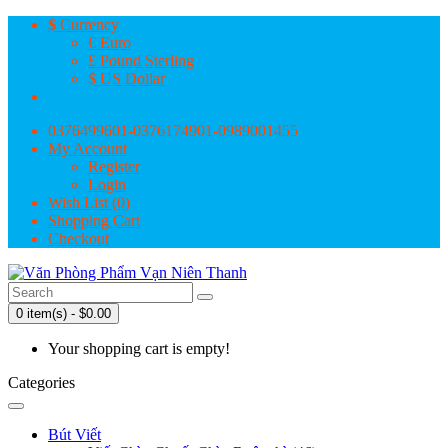
$
Currency
€ Euro
£ Pound Sterling
$ US Dollar
0376499601-0376174901-0989001455
My Account
Register
Login
Wish List (0)
Shopping Cart
Checkout
0 item(s) - $0.00
Your shopping cart is empty!
Categories
Bút Viết