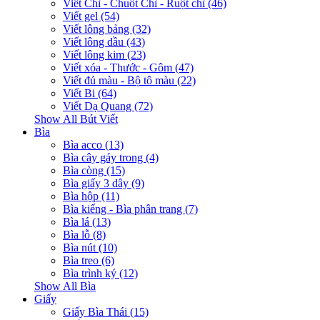
Viết Chì - Chuốt Chì - Ruột chì (46)
Viết gel (54)
Viết lông bảng (32)
Viết lông dầu (43)
Viết lông kim (23)
Viết xóa - Thước - Gôm (47)
Viết đủ màu - Bộ tô màu (22)
Viết Bi (64)
Viết Dạ Quang (72)
Show All Bút Viết
Bìa
Bìa acco (13)
Bìa cây gáy trong (4)
Bìa còng (15)
Bìa giấy 3 dây (9)
Bìa hộp (11)
Bìa kiếng - Bìa phân trang (7)
Bìa lá (13)
Bìa lỗ (8)
Bìa nút (10)
Bìa treo (6)
Bìa trình ký (12)
Show All Bìa
Giấy
Giấy Bìa Thái (15)