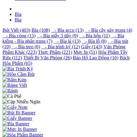
Bìa
Bìa
Bút Viết (403)
Bìa (108)
- Bìa acco (13)
- Bìa cây gáy trong (4)
- Bìa còng (15)
- Bìa giấy 3 dây (9)
- Bìa hộp (11)
- Bìa
kiếng - Bìa phân trang (7)
- Bìa lá (13)
- Bìa lỗ (8)
- Bìa nút
(10)
- Bìa treo (6)
- Bìa trình ký (12)
Giấy (143)
Văn Phòng
Phẩm Khác (223)
Thực Phẩm (221)
Mực In (51)
Hóa Phẩm Tẩy
Rửa (112)
Thiết Bị Văn Phòng (26)
Bảo Hộ Lao Động (16)
Bách
Hóa Phẩm (65)