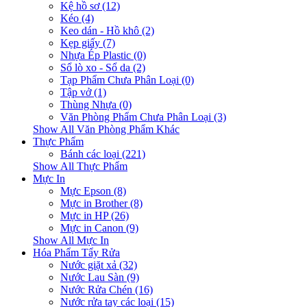
Kệ hồ sơ (12)
Kéo (4)
Keo dán - Hồ khô (2)
Kẹp giấy (7)
Nhựa Ép Plastic (0)
Sổ lò xo - Sổ da (2)
Tạp Phẩm Chưa Phân Loại (0)
Tập vở (1)
Thùng Nhựa (0)
Văn Phòng Phẩm Chưa Phân Loại (3)
Show All Văn Phòng Phẩm Khác
Thực Phẩm
Bánh các loại (221)
Show All Thực Phẩm
Mực In
Mực Epson (8)
Mực in Brother (8)
Mực in HP (26)
Mực in Canon (9)
Show All Mực In
Hóa Phẩm Tẩy Rửa
Nước giặt xả (32)
Nước Lau Sàn (9)
Nước Rửa Chén (16)
Nước rửa tay các loại (15)