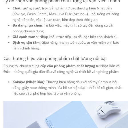
Lý do chọn văn phòng phẩm chất lượng tại Vạn Niên Thanh
Chất lượng vượt trội
: Sản phẩm từ các thương hiệu Nhật Bản
(Kokuyo, Casio, Pentel, Max...) và Đức (Artline...) – nổi tiếng với công
nghệ tiên tiến, vật liệu an toàn, bền đẹp theo thời gian.
Đa dạng lựa chọn
: Từ bút viết, máy tính, sổ tay đến dụng cụ văn
phòng chuyên dụng.
Giá cạnh tranh
: Nhập khẩu trực tiếp, ưu đãi đặc biệt cho khách sỉ.
Dịch vụ tận tâm
: Giao hàng nhanh toàn quốc, tư vấn miễn phí, bảo
hành chính hãng.
Các thương hiệu văn phòng phẩm chất lượng nổi bật
Chúng tôi chuyên cung cấp
văn phòng phẩm chất lượng
từ Nhật Bản và
Đức – những quốc gia dẫn đầu về công nghệ và thiết kế văn phòng phẩm:
Kokuyo (Nhật Bản)
: Thương hiệu hàng đầu với sổ tay Campus nổi
tiếng, giấy note thông minh, bìa hồ sơ hiện đại – thiết kế tối giản, chất
liệu cao cấp, phù hợp học tập và văn phòng.