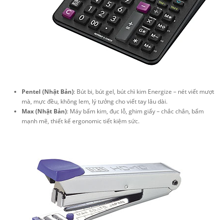
Pentel (Nhật Bản)
: Bút bi, bút gel, bút chì kim Energize – nét viết mượt
mà, mực đều, không lem, lý tưởng cho viết tay lâu dài.
Max (Nhật Bản)
: Máy bấm kim, đục lỗ, ghim giấy – chắc chắn, bấm
mạnh mẽ, thiết kế ergonomic tiết kiệm sức.