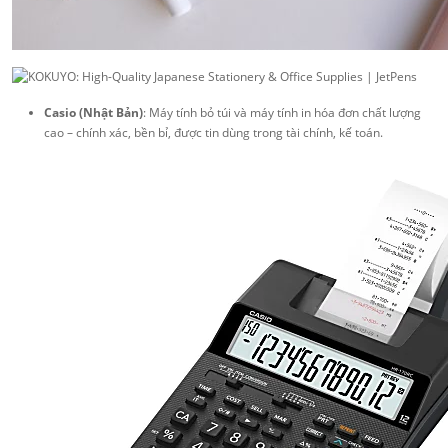
Casio (Nhật Bản)
: Máy tính bỏ túi và máy tính in hóa đơn chất lượng
cao – chính xác, bền bỉ, được tin dùng trong tài chính, kế toán.