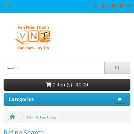
$
0 item(s) - $0.00
Categories
Bảo Hộ Lao Động
Refine Search