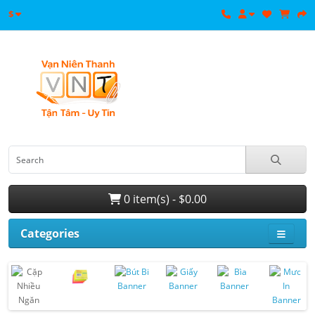
$
0 item(s) - $0.00
Categories