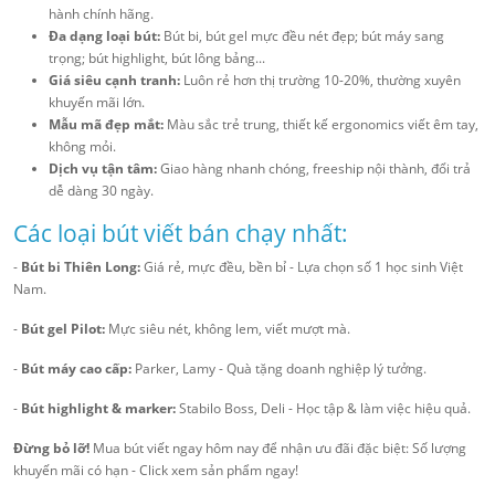
hành chính hãng.
Đa dạng loại bút:
Bút bi, bút gel mực đều nét đẹp; bút máy sang
trọng; bút highlight, bút lông bảng...
Giá siêu cạnh tranh:
Luôn rẻ hơn thị trường 10-20%, thường xuyên
khuyến mãi lớn.
Mẫu mã đẹp mắt:
Màu sắc trẻ trung, thiết kế ergonomics viết êm tay,
không mỏi.
Dịch vụ tận tâm:
Giao hàng nhanh chóng, freeship nội thành, đổi trả
dễ dàng 30 ngày.
Các loại bút viết bán chạy nhất:
-
Bút bi Thiên Long:
Giá rẻ, mực đều, bền bỉ - Lựa chọn số 1 học sinh Việt
Nam.
-
Bút gel Pilot:
Mực siêu nét, không lem, viết mượt mà.
-
Bút máy cao cấp:
Parker, Lamy - Quà tặng doanh nghiệp lý tưởng.
-
Bút highlight & marker:
Stabilo Boss, Deli - Học tập & làm việc hiệu quả.
Đừng bỏ lỡ!
Mua bút viết ngay hôm nay để nhận ưu đãi đặc biệt: Số lượng
khuyến mãi có hạn - Click xem sản phẩm ngay!