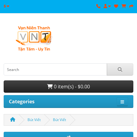
$
0 item(s) - $0.00
Categories
Bút Viết
Bút Viết