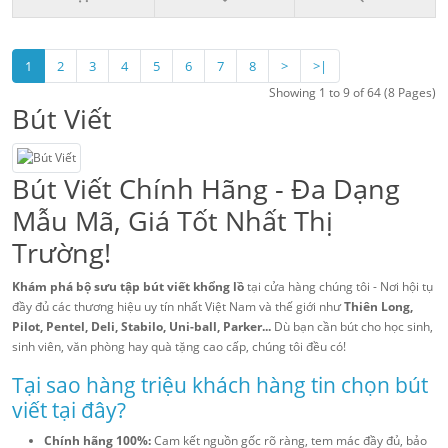
1
2
3
4
5
6
7
8
>
>|
Showing 1 to 9 of 64 (8 Pages)
Bút Viết
Bút Viết Chính Hãng - Đa Dạng
Mẫu Mã, Giá Tốt Nhất Thị
Trường!
Khám phá bộ sưu tập bút viết khổng lồ
tại cửa hàng chúng tôi - Nơi hội tụ
đầy đủ các thương hiệu uy tín nhất Việt Nam và thế giới như
Thiên Long,
Pilot, Pentel, Deli, Stabilo, Uni-ball, Parker...
Dù bạn cần bút cho học sinh,
sinh viên, văn phòng hay quà tặng cao cấp, chúng tôi đều có!
Tại sao hàng triệu khách hàng tin chọn bút
viết tại đây?
Chính hãng 100%:
Cam kết nguồn gốc rõ ràng, tem mác đầy đủ, bảo