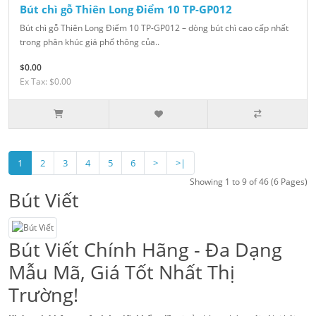
Bút chì gỗ Thiên Long Điểm 10 TP-GP012
Bút chì gỗ Thiên Long Điểm 10 TP-GP012 – dòng bút chì cao cấp nhất
trong phân khúc giá phổ thông của..
$0.00
Ex Tax: $0.00
1
2
3
4
5
6
>
>|
Showing 1 to 9 of 46 (6 Pages)
Bút Viết
Bút Viết Chính Hãng - Đa Dạng
Mẫu Mã, Giá Tốt Nhất Thị
Trường!