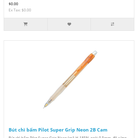
$0.00
Ex Tax: $0.00
Bút chì bấm Pilot Super Grip Neon 2B Cam
Bút chì bấm Pilot Super Grip Neon (mã H-185N, ngòi 0.5mm, độ cứng