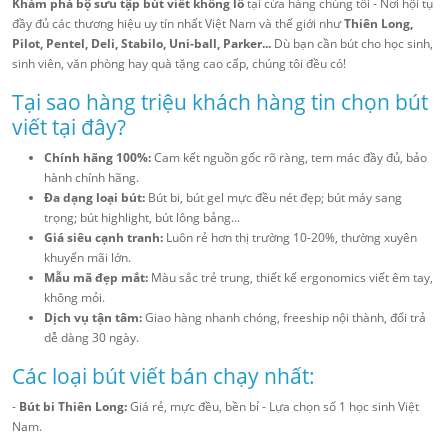
Khám phá bộ sưu tập bút viết khổng lồ
tại cửa hàng chúng tôi - Nơi hội tụ
đầy đủ các thương hiệu uy tín nhất Việt Nam và thế giới như
Thiên Long,
Pilot, Pentel, Deli, Stabilo, Uni-ball, Parker...
Dù bạn cần bút cho học sinh,
sinh viên, văn phòng hay quà tặng cao cấp, chúng tôi đều có!
Tại sao hàng triệu khách hàng tin chọn bút
viết tại đây?
Chính hãng 100%:
Cam kết nguồn gốc rõ ràng, tem mác đầy đủ, bảo
hành chính hãng.
Đa dạng loại bút:
Bút bi, bút gel mực đều nét đẹp; bút máy sang
trọng; bút highlight, bút lông bảng...
Giá siêu cạnh tranh:
Luôn rẻ hơn thị trường 10-20%, thường xuyên
khuyến mãi lớn.
Mẫu mã đẹp mắt:
Màu sắc trẻ trung, thiết kế ergonomics viết êm tay,
không mỏi.
Dịch vụ tận tâm:
Giao hàng nhanh chóng, freeship nội thành, đổi trả
dễ dàng 30 ngày.
Các loại bút viết bán chạy nhất:
-
Bút bi Thiên Long:
Giá rẻ, mực đều, bền bỉ - Lựa chọn số 1 học sinh Việt
Nam.