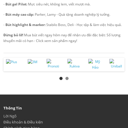
-
Bút gel Pilot:
Mực siêu nét, không lem, viết mượt mà.
-
Bút máy cao cấp:
Parker, Lamy - Quà tặng doanh nghiệp lý tưởng.
-
Bút highlight & marker:
Stabilo Boss, Deli - Học tập & làm việc hiệu quả.
Đừng bỏ lỡ!
Mua bút viết ngay hôm nay để nhận ưu đãi đặc biệt: Số lượng
khuyến mãi có hạn - Click xem sản phẩm ngay!
Thông Tin
Lời Ngõ
Điều khoản & Điều kiện