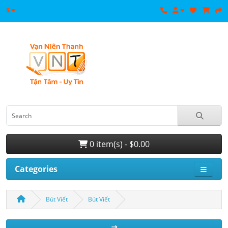
$
0 item(s) - $0.00
Categories
Bút Viết
Bút Viết