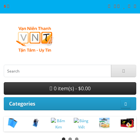
$
0 item(s) - $0.00
Categories