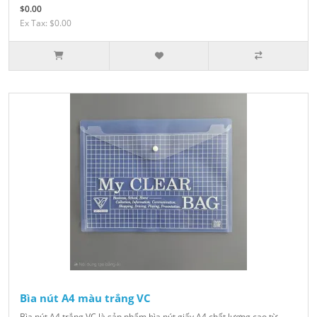
$0.00
Ex Tax: $0.00
Bìa nút A4 màu trắng VC
Bìa nút A4 trắng VC là sản phẩm bìa nút giấy A4 chất lượng cao từ