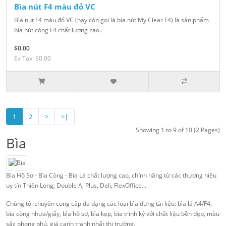
Bìa nút F4 màu đỏ VC
Bìa nút F4 màu đỏ VC (hay còn gọi là bìa nút My Clear F4) là sản phẩm
bìa nút còng F4 chất lượng cao..
$0.00
Ex Tax: $0.00
1
2
>
>|
Showing 1 to 9 of 10 (2 Pages)
Bìa
Bìa Hồ Sơ - Bìa Còng - Bìa Lá chất lượng cao, chính hãng từ các thương hiệu
uy tín Thiên Long, Double A, Plus, Deli, FlexOffice...
Chúng tôi chuyên cung cấp đa dạng các loại bìa đựng tài liệu: bìa lá A4/F4,
bìa còng nhựa/giấy, bìa hồ sơ, bìa kẹp, bìa trình ký với chất liệu bền đẹp, màu
sắc phong phú, giá cạnh tranh nhất thị trường.