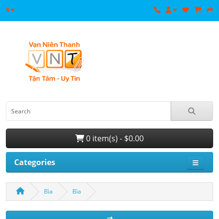
$
0 item(s) - $0.00
Categories
Bìa
Bìa