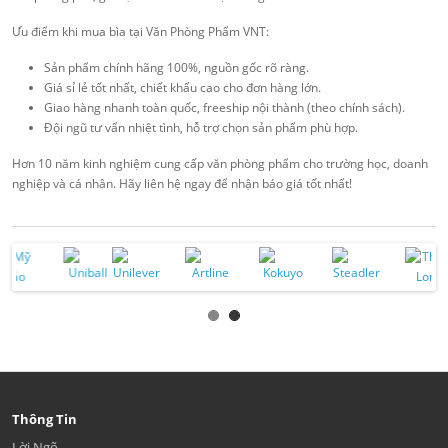
Ưu điểm khi mua bìa tại Văn Phòng Phẩm VNT:
Sản phẩm chính hãng 100%, nguồn gốc rõ ràng.
Giá sỉ lẻ tốt nhất, chiết khấu cao cho đơn hàng lớn.
Giao hàng nhanh toàn quốc, freeship nội thành (theo chính sách).
Đội ngũ tư vấn nhiệt tình, hỗ trợ chọn sản phẩm phù hợp.
Hơn 10 năm kinh nghiệm cung cấp văn phòng phẩm cho trường học, doanh
nghiệp và cá nhân. Hãy liên hệ ngay để nhận báo giá tốt nhất!
Thông Tin
Lời Ngõ