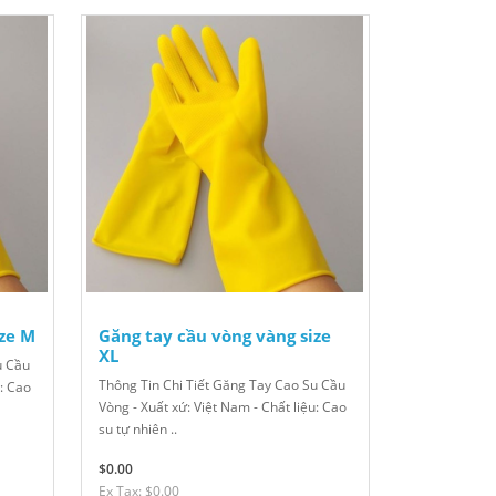
ize M
Găng tay cầu vòng vàng size
XL
u Cầu
Thông Tin Chi Tiết Găng Tay Cao Su Cầu
u: Cao
Vòng - Xuất xứ: Việt Nam - Chất liệu: Cao
su tự nhiên ..
$0.00
Ex Tax: $0.00