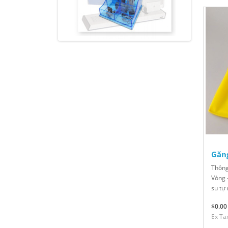
Găng
Thông
Vòng -
su tự 
$0.00
Ex Ta