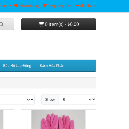
ount
Wish List (0)
Shopping Cart
Checkout
0 item(s) - $0.00
Bảo Hộ Lao Động
Bách Hóa Phẩm
Show