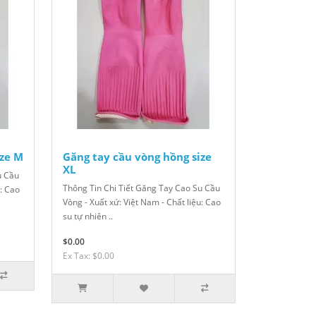
ize M
Găng tay cầu vòng hồng size
XL
u Cầu
Thông Tin Chi Tiết Găng Tay Cao Su Cầu
u: Cao
Vòng - Xuất xứ: Việt Nam - Chất liệu: Cao
su tự nhiên ..
$0.00
Ex Tax: $0.00