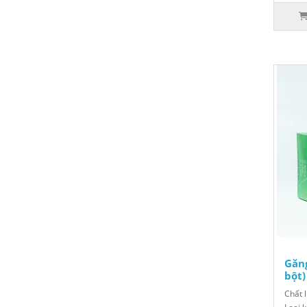
Găng
bột)
Chất l