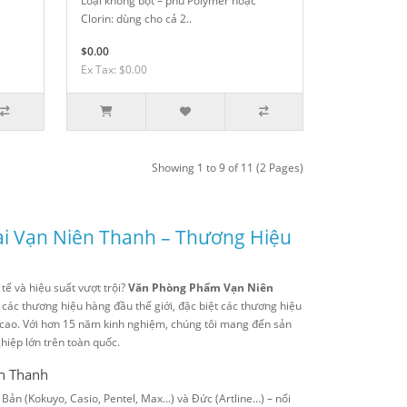
Loại không bột – phủ Polymer hoặc
Clorin: dùng cho cả 2..
$0.00
Ex Tax: $0.00
Showing 1 to 9 of 11 (2 Pages)
i Vạn Niên Thanh – Thương Hiệu
h tế và hiệu suất vượt trội?
Văn Phòng Phẩm Vạn Niên
 các thương hiệu hàng đầu thế giới, đặc biệt các thương hiệu
họ cao. Với hơn 15 năm kinh nghiệm, chúng tôi mang đến sản
iệp lớn trên toàn quốc.
ên Thanh
ản (Kokuyo, Casio, Pentel, Max...) và Đức (Artline...) – nổi