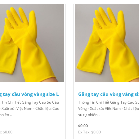
 tay cầu vòng vàng size L
Găng tay cầu vòng vàng s
 Tin Chi Tiết Găng Tay Cao Su Cầu
Thông Tin Chi Tiết Găng Tay Cao S
 Xuất xứ: Việt Nam - Chất liệu: Cao
Vòng - Xuất xứ: Việt Nam - Chất liệ
nhiên ..
su tự nhiên ..
$0.00
x: $0.00
Ex Tax: $0.00