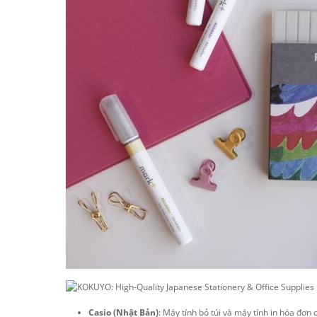
Casio (Nhật Bản)
: Máy tính bỏ túi và máy tính in hóa đơn 