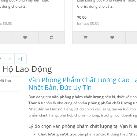
không bột – phủ Polymer hoặc
Loại không bột – phủ Polymer hoặc
: dùng cho cả 2..
Clorin: dùng cho cả 2..
$0.00
x: $0.00
Ex Tax: $0.00
2
>
>|
 Hộ Lao Động
Văn Phòng Phẩm Chất Lượng Cao Tạ
Nhật Bản, Đức Uy Tín
Bạn đang tìm
văn phòng phẩm chất lượng
bền bỉ, thiết kế tin
Thanh
tự hào là nhà cung cấp
văn phòng phẩm chất lượng
từ
Nhật Bản và Đức nổi tiếng với độ chính xác, sáng tạo và tuổi t
phẩm chính hãng, phù hợp cho văn phòng, trường học, doanh ngh
Lý do chọn văn phòng phẩm chất lượng tại Vạn Ni
Chất lượng vượt trội
: Sản phẩm từ các thương hiệu Nhật B