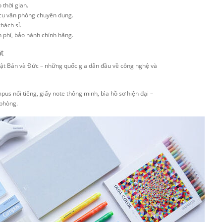
 thời gian.
g cụ văn phòng chuyên dụng.
khách sỉ.
n phí, bảo hành chính hãng.
ật
ật Bản và Đức – những quốc gia dẫn đầu về công nghệ và
us nổi tiếng, giấy note thông minh, bìa hồ sơ hiện đại –
 phòng.