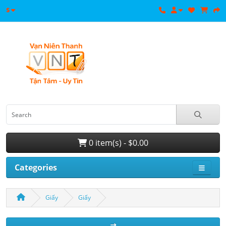
$
0 item(s) - $0.00
Categories
Giấy
Giấy