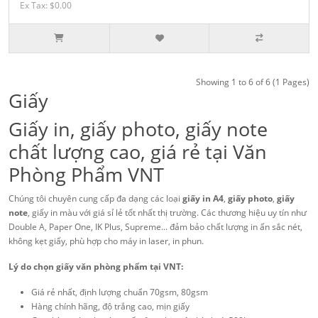
Ex Tax: $0.00
Showing 1 to 6 of 6 (1 Pages)
Giấy
Giấy in, giấy photo, giấy note
chất lượng cao, giá rẻ tại Văn
Phòng Phẩm VNT
Chúng tôi chuyên cung cấp đa dạng các loại
giấy in A4
,
giấy photo
,
giấy
note
, giấy in màu với giá sỉ lẻ tốt nhất thị trường. Các thương hiệu uy tín như
Double A, Paper One, IK Plus, Supreme... đảm bảo chất lượng in ấn sắc nét,
không kẹt giấy, phù hợp cho máy in laser, in phun.
Lý do chọn giấy văn phòng phẩm tại VNT:
Giá rẻ nhất, định lượng chuẩn 70gsm, 80gsm
Hàng chính hãng, độ trắng cao, mịn giấy