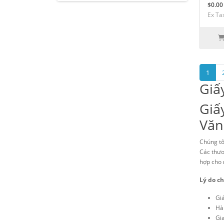
$0.00
Ex Ta
1
Giấ
Giấy
Văn
Chúng tô
Các thươ
hợp cho 
Lý do c
Gi
Hà
Gi