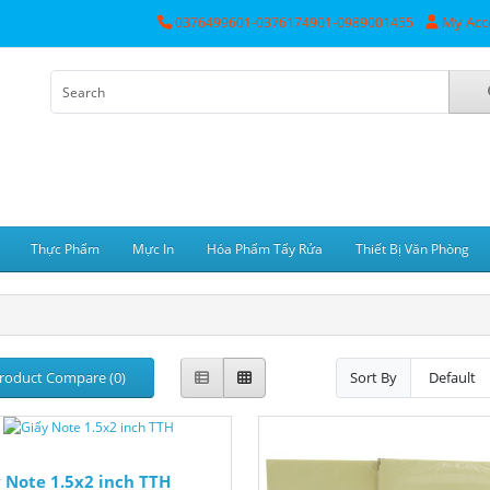
My Acc
0376499601-0376174901-0989001455
Thực Phẩm
Mực In
Hóa Phẩm Tẩy Rửa
Thiết Bị Văn Phòng
roduct Compare (0)
Sort By
 Note 1.5x2 inch TTH