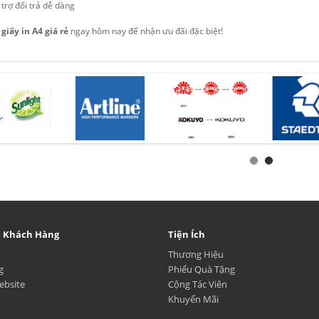
trợ đổi trả dễ dàng
a
giấy in A4 giá rẻ
ngay hôm nay để nhận ưu đãi đặc biệt!
ụ Khách Hàng
Tiện Ích
Thương Hiệu
g
Phiếu Quà Tặng
ebsite
Cộng Tác Viên
Khuyến Mãi