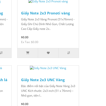
ng
Giấy Note 2x3 Pronoti vàng
6mm) -
Giấy Note 2x3 Vàng Pronoti (51x76mm) -
iện
Giấy Ghi Chú Dính Nhỏ Gọn, Chất Lượng
Cao Cấp Giấy note 2x..
$0.00
Ex Tax: $0.00
h lá
Giấy Note 2x3 UNC Vàng
Đặc điểm nổi bật của Giấy Note Vàng 2x3
on
UNC Kích thước: 2x3 inch (51 x 76mm) –
Nhỏ gọn, tiện l..
$0.00