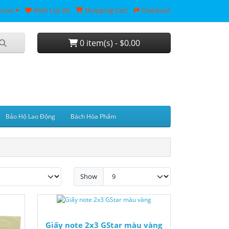
ount
Wish List (0)
Shopping Cart
Checkout
0 item(s) - $0.00
Bảo Hộ Lao Động
Bách Hóa Phẩm
Show
Giấy note 2x3 GStar màu vàng