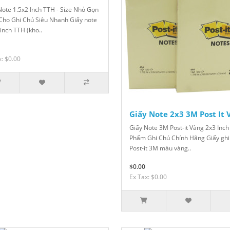
Note 1.5x2 Inch TTH - Size Nhỏ Gọn
Cho Ghi Chú Siêu Nhanh Giấy note
inch TTH (kho..
x: $0.00
Giấy Note 2x3 3M Post It 
Giấy Note 3M Post-it Vàng 2x3 Inch
Phẩm Ghi Chú Chính Hãng Giấy ghi
Post-it 3M màu vàng..
$0.00
Ex Tax: $0.00