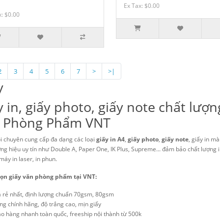
Ex Tax: $0.00
x: $0.00
2
3
4
5
6
7
>
>|
y
 in, giấy photo, giấy note chất lượng
 Phòng Phẩm VNT
i chuyên cung cấp đa dạng các loại
giấy in A4
,
giấy photo
,
giấy note
, giấy in mà
ng hiệu uy tín như Double A, Paper One, IK Plus, Supreme... đảm bảo chất lượng i
máy in laser, in phun.
họn giấy văn phòng phẩm tại VNT:
á rẻ nhất, định lượng chuẩn 70gsm, 80gsm
ng chính hãng, độ trắng cao, mịn giấy
ao hàng nhanh toàn quốc, freeship nội thành từ 500k