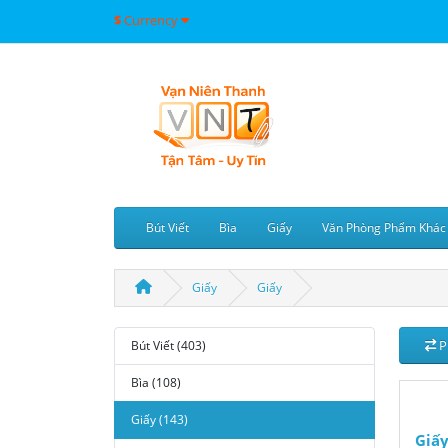
$
Currency
Bút Viết
Bìa
Giấy
Văn Phòng Phẩm Khác
Giấy
Giấy
P
Bút Viết (403)
Bìa (108)
Giấy (143)
Giấy