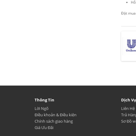
Hỗ 
Đặt mu
Thông Tin
Dịch V
Lời Ngõ
Liên Hệ
Điều khoản & Điều kiện
Trả Hàn
Chính sách giao hàng
Sơ Đồ w
Giá Ưu Đãi