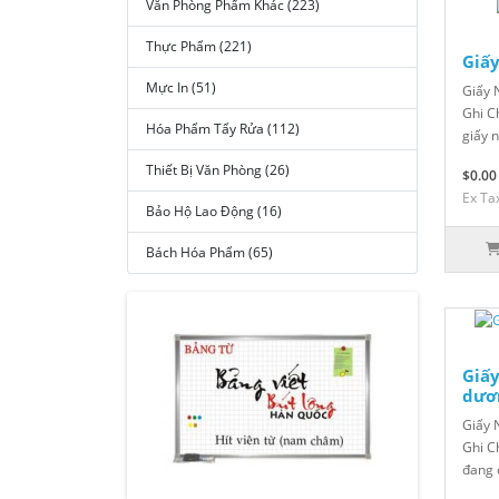
Văn Phòng Phẩm Khác (223)
Thực Phẩm (221)
Giấy
Mực In (51)
Giấy 
Ghi C
Hóa Phẩm Tẩy Rửa (112)
giấy 
Thiết Bị Văn Phòng (26)
$0.00
Ex Ta
Bảo Hộ Lao Động (16)
Bách Hóa Phẩm (65)
Giấy
dươ
Giấy 
Ghi C
đang c