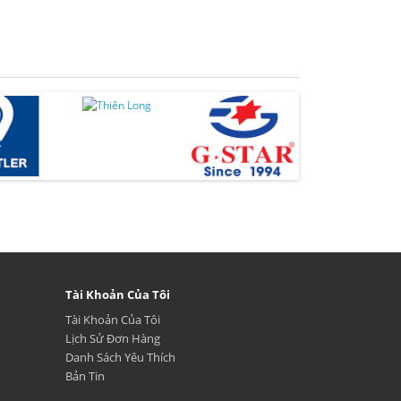
Tài Khoản Của Tôi
Tài Khoản Của Tôi
Lịch Sử Đơn Hàng
Danh Sách Yêu Thích
Bản Tin