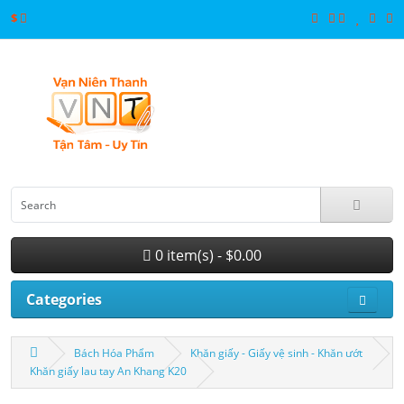
$
0 item(s) - $0.00
Categories
Bách Hóa Phẩm
Khăn giấy - Giấy vệ sinh - Khăn ướt
Khăn giấy lau tay An Khang K20