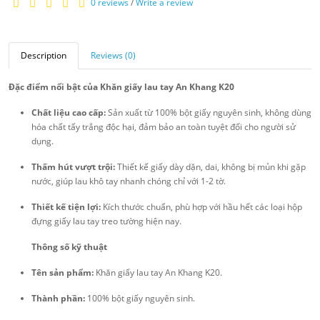
0 reviews
/
Write a review
Description
Reviews (0)
Đặc điểm nổi bật của Khăn giấy lau tay An Khang K20
Chất liệu cao cấp:
Sản xuất từ 100% bột giấy nguyên sinh, không dùng
hóa chất tẩy trắng độc hại, đảm bảo an toàn tuyệt đối cho người sử
dụng.
Thấm hút vượt trội:
Thiết kế giấy dày dặn, dai, không bị mủn khi gặp
nước, giúp lau khô tay nhanh chóng chỉ với 1-2 tờ.
Thiết kế tiện lợi:
Kích thước chuẩn, phù hợp với hầu hết các loại hộp
đựng giấy lau tay treo tường hiện nay.
Thông số kỹ thuật
Tên sản phẩm:
Khăn giấy lau tay An Khang K20.
Thành phần:
100% bột giấy nguyên sinh.