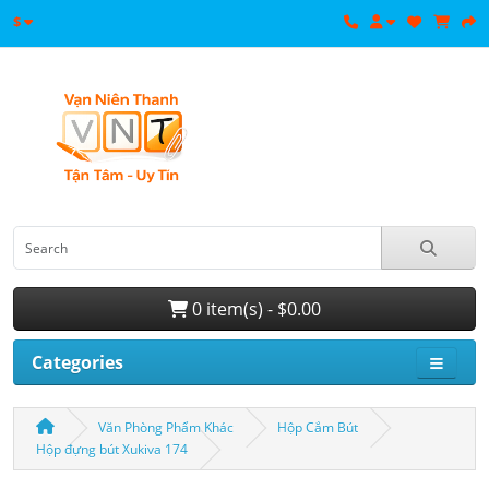
$
0 item(s) - $0.00
Categories
Văn Phòng Phẩm Khác
Hộp Cắm Bút
Hộp đựng bút Xukiva 174