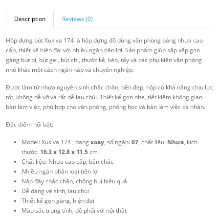
Description
Reviews (0)
Hộp đựng bút Xukiva 174 là hộp đựng đồ dùng văn phòng bằng nhựa cao
cấp, thiết kế hiện đại với nhiều ngăn tiện lợi. Sản phẩm giúp sắp xếp gọn
gàng bút bi, bút gel, bút chì, thước kẻ, kéo, tẩy và các phụ kiện văn phòng
nhỏ khác một cách ngăn nắp và chuyên nghiệp.
Được làm từ nhựa nguyên sinh chắc chắn, bền đẹp, hộp có khả năng chịu lực
tốt, không dễ vỡ và rất dễ lau chùi. Thiết kế gọn nhẹ, tiết kiệm không gian
bàn làm việc, phù hợp cho văn phòng, phòng học và bàn làm việc cá nhân.
Đặc điểm nổi bật:
Model: Xukiva 174 , dạng
xoay
, số ngăn:
07
, chất liệu:
Nhựa
, kích
thước:
16.3 x 12.8 x 11.5
cm
Chất liệu: Nhựa cao cấp, bền chắc
Nhiều ngăn phân loại tiện lợi
Nắp đậy chắc chắn, chống bụi hiệu quả
Dễ dàng vệ sinh, lau chùi
Thiết kế gọn gàng, hiện đại
Màu sắc trung tính, dễ phối với nội thất