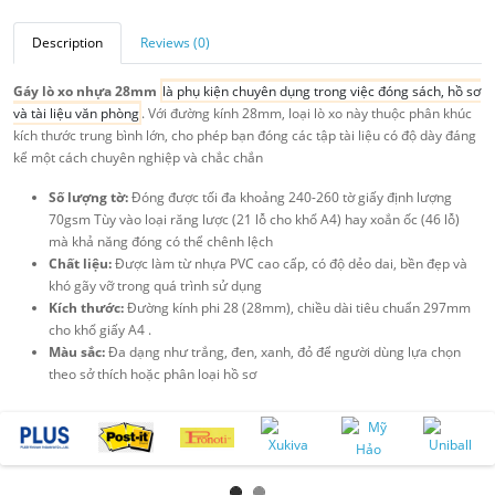
Description
Reviews (0)
Gáy lò xo nhựa 28mm
là phụ kiện chuyên dụng trong việc đóng sách, hồ sơ
và tài liệu văn phòng
. Với đường kính 28mm, loại lò xo này thuộc phân khúc
kích thước trung bình lớn, cho phép bạn đóng các tập tài liệu có độ dày đáng
kể một cách chuyên nghiệp và chắc chắn
Số lượng tờ:
Đóng được tối đa khoảng 240-260 tờ giấy định lượng
70gsm Tùy vào loại răng lược (21 lỗ cho khổ A4) hay xoắn ốc (46 lỗ)
mà khả năng đóng có thể chênh lệch
Chất liệu:
Được làm từ nhựa PVC cao cấp, có độ dẻo dai, bền đẹp và
khó gãy vỡ trong quá trình sử dụng
Kích thước:
Đường kính phi 28 (28mm), chiều dài tiêu chuẩn 297mm
cho khổ giấy A4 .
Màu sắc:
Đa dạng như trắng, đen, xanh, đỏ để người dùng lựa chọn
theo sở thích hoặc phân loại hồ sơ