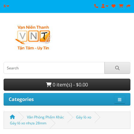
$
0 item(s) - $0.00
Categories
Văn Phòng Phẩm Khác
Gáy lò xo
Gáy lò xo nhựa 28mm