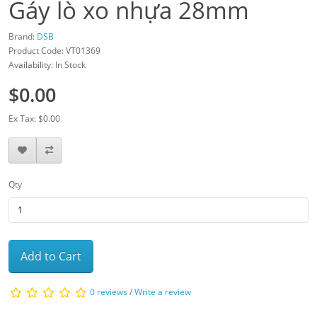
Gáy lò xo nhựa 28mm
Brand:
DSB
Product Code: VT01369
Availability: In Stock
$0.00
Ex Tax: $0.00
Qty
Add to Cart
0 reviews
/
Write a review