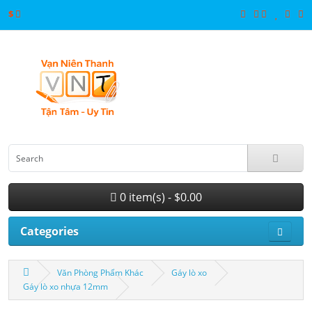
$
0 item(s) - $0.00
Categories
Văn Phòng Phẩm Khác
Gáy lò xo
Gáy lò xo nhựa 12mm