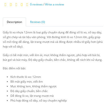
0 reviews
/
Write a review
Description
Reviews (0)
Giấy lò xo nhựa 12mm là loại giấy chuyên dụng để đóng sổ lò xo, sổ tay dày,
sổ ghi chép và tài liệu văn phòng. Với đường kính lò xo 12mm lớn, giấy giúp
sổ mở rộng dễ dàng, lật trang mượt mà và đóng được nhiều tờ giấy hơn (phù
hợp với sổ dày).
Giấy có bề mặt mịn, viết êm ái, mực không thấm ngược, phù hợp với bút bi,
bút gel và bút máy. Độ dày giấy chuẩn, bền chắc, không dễ rách khi sử dụng.
Đặc điểm nổi bật:
Kích thước lò xo: 12mm
Bề mặt giấy mịn, viết êm
Mực không lem, không thấm ngược
Độ dày giấy chuẩn, bền chắc
Dễ đóng lò xo, lật trang mượt mà
Phù hợp đóng sổ dày, sổ tay chuyên nghiệp