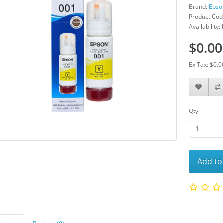
Brand:
Epso
Product Cod
Availability: 
$0.00
Ex Tax: $0.0
Qty
Add to