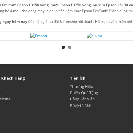
g tìm
mực Epson L3150 vàng
,
mực Epson L3250 vàng
,
mực in Epson L5190 v
ong bộ 4 màu cho dòng máy in phun tiết kiệm mực Epson EcoTank! Tránh dùng m
g ngay hôm nay
để nhận giá ưu đãi & freeship nội thành. Hỗ trợ tư vấn miễn phí
ụ Khách Hàng
Tiện Ích
Thương Hiệu
g
Phiếu Quà Tặng
ebsite
Cộng Tác Viên
Khuyến Mãi