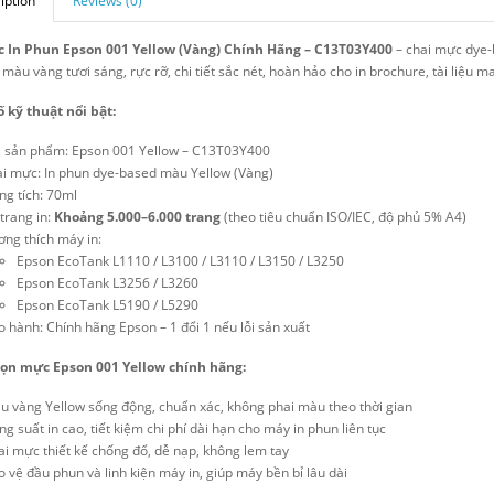
iption
Reviews (0)
 In Phun Epson 001 Yellow (Vàng) Chính Hãng – C13T03Y400
– chai mực dye-
màu vàng tươi sáng, rực rỡ, chi tiết sắc nét, hoàn hảo cho in brochure, tài liệu m
 kỹ thuật nổi bật:
 sản phẩm: Epson 001 Yellow – C13T03Y400
ại mực: In phun dye-based màu Yellow (Vàng)
ng tích: 70ml
trang in:
Khoảng 5.000–6.000 trang
(theo tiêu chuẩn ISO/IEC, độ phủ 5% A4)
ơng thích máy in:
Epson EcoTank L1110 / L3100 / L3110 / L3150 / L3250
Epson EcoTank L3256 / L3260
Epson EcoTank L5190 / L5290
 hành: Chính hãng Epson – 1 đổi 1 nếu lỗi sản xuất
họn mực Epson 001 Yellow chính hãng:
u vàng Yellow sống động, chuẩn xác, không phai màu theo thời gian
g suất in cao, tiết kiệm chi phí dài hạn cho máy in phun liên tục
ai mực thiết kế chống đổ, dễ nạp, không lem tay
 vệ đầu phun và linh kiện máy in, giúp máy bền bỉ lâu dài