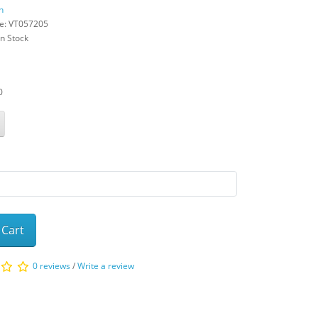
n
e: VT057205
In Stock
0
 Cart
0 reviews
/
Write a review