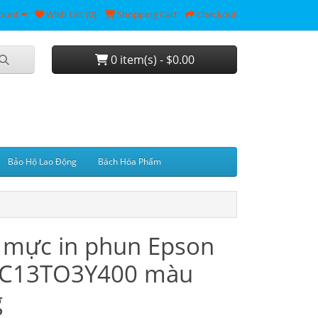
ount
Wish List (0)
Shopping Cart
Checkout
0 item(s) - $0.00
Bảo Hộ Lao Động
Bách Hóa Phẩm
 mực in phun Epson
 C13TO3Y400 màu
g