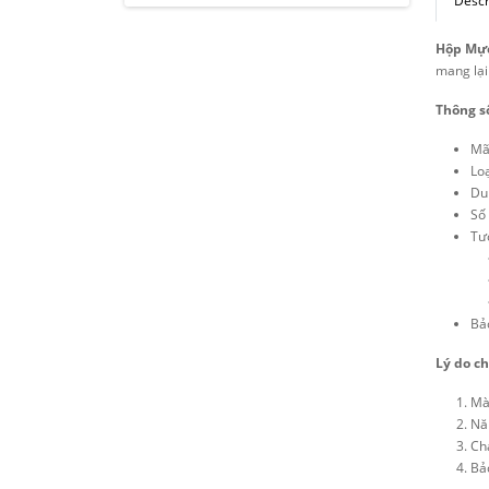
Descr
Hộp Mực
mang lại 
Thông số
Mã
Lo
Du
Số 
Tư
Bảo
Lý do c
Mà
Năn
Ch
Bảo