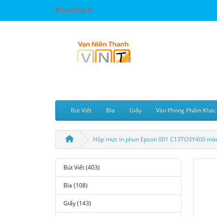
$
Currency
Bút Viết
Bìa
Giấy
Văn Phòng Phẩm Khác
Hộp mực in phun Epson 001 C13TO3Y400 mà
Bút Viết (403)
Bìa (108)
Giấy (143)