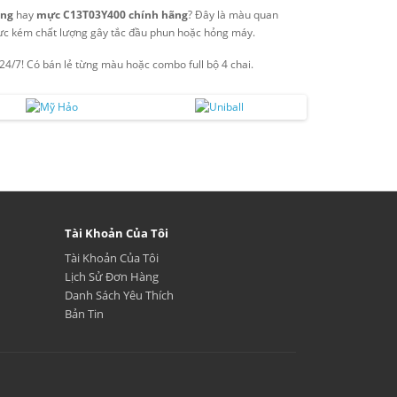
àng
hay
mực C13T03Y400 chính hãng
? Đây là màu quan
ực kém chất lượng gây tắc đầu phun hoặc hỏng máy.
 24/7! Có bán lẻ từng màu hoặc combo full bộ 4 chai.
Tài Khoản Của Tôi
Tài Khoản Của Tôi
Lịch Sử Đơn Hàng
Danh Sách Yêu Thích
Bản Tin