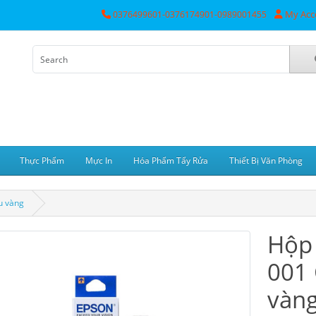
My Acc
0376499601-0376174901-0989001455
Thực Phẩm
Mực In
Hóa Phẩm Tẩy Rửa
Thiết Bị Văn Phòng
u vàng
Hộp
001
vàn