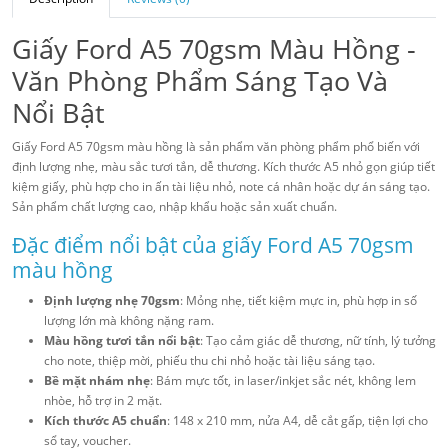
Giấy Ford A5 70gsm Màu Hồng -
Văn Phòng Phẩm Sáng Tạo Và
Nổi Bật
Giấy Ford A5 70gsm màu hồng là sản phẩm văn phòng phẩm phổ biến với
định lượng nhẹ, màu sắc tươi tắn, dễ thương. Kích thước A5 nhỏ gọn giúp tiết
kiệm giấy, phù hợp cho in ấn tài liệu nhỏ, note cá nhân hoặc dự án sáng tạo.
Sản phẩm chất lượng cao, nhập khẩu hoặc sản xuất chuẩn.
Đặc điểm nổi bật của giấy Ford A5 70gsm
màu hồng
Định lượng nhẹ 70gsm
: Mỏng nhẹ, tiết kiệm mực in, phù hợp in số
lượng lớn mà không nặng ram.
Màu hồng tươi tắn nổi bật
: Tạo cảm giác dễ thương, nữ tính, lý tưởng
cho note, thiệp mời, phiếu thu chi nhỏ hoặc tài liệu sáng tạo.
Bề mặt nhám nhẹ
: Bám mực tốt, in laser/inkjet sắc nét, không lem
nhòe, hỗ trợ in 2 mặt.
Kích thước A5 chuẩn
: 148 x 210 mm, nửa A4, dễ cắt gấp, tiện lợi cho
sổ tay, voucher.