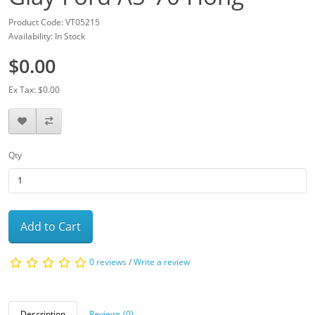
Product Code: VT05215
Availability: In Stock
$0.00
Ex Tax: $0.00
Qty
Add to Cart
0 reviews
/
Write a review
Description
Reviews (0)