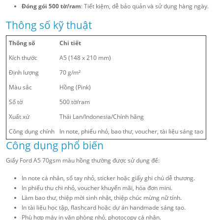
Đóng gói 500 tờ/ram
: Tiết kiệm, dễ bảo quản và sử dụng hàng ngày.
Thông số kỹ thuật
Thông số
Chi tiết
Kích thước
A5 (148 x 210 mm)
Định lượng
70 g/m²
Màu sắc
Hồng (Pink)
Số tờ
500 tờ/ram
Xuất xứ
Thái Lan/Indonesia/Chính hãng
Công dụng chính
In note, phiếu nhỏ, bao thư, voucher, tài liệu sáng tạo
Công dụng phổ biến
Giấy Ford A5 70gsm màu hồng thường được sử dụng để:
In note cá nhân, sổ tay nhỏ, sticker hoặc giấy ghi chú dễ thương.
In phiếu thu chi nhỏ, voucher khuyến mãi, hóa đơn mini.
Làm bao thư, thiệp mời sinh nhật, thiệp chúc mừng nữ tính.
In tài liệu học tập, flashcard hoặc dự án handmade sáng tạo.
Phù hợp máy in văn phòng nhỏ, photocopy cá nhân.