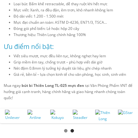
Loại bút: Bấm khế retractable, dễ thay ruột khi hết mực
Mực viết: Xanh, ra đều đặn, êm trơn, khô nhanh không lem
Độ dài viết: 1.200 - 1.500 mét
Mực đạt chuẩn an toàn: ASTM D-4236, EN71/3, TSCA...
Đóng gói phổ biến: Lẻ hoặc hộp 20 cây
Thương hiệu: Thiên Long chính hãng 100%
Ưu điểm nổi bật:
Viết siêu mượt, mực đều liên tục, không nghẹt hay lem
Grip mềm êm tay, chống trượt – phù hợp viết dài giờ
Nét đậm 0.8mm lý tưởng ký duyệt tài liệu, ghi chép nhanh
Giá rẻ, bền bỉ – lựa chọn kinh tế cho văn phòng, học sinh, sinh viên
Mua ngay
bút bi Thiên Long TL-025 mực đen
tại Văn Phòng Phẩm VNT để
hưởng giá cạnh tranh, hàng chính hãng và giao hàng nhanh chóng toàn
quốc!