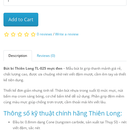
Add to Cart
0 reviews
/
Write a review
Description
Reviews (0)
Bút bi Thiên Long TL-025 mực đen
– Mẫu bút bi grip thanh mảnh giá rẻ,
chất lượng cao, được ưa chuộng nhờ nét viết đậm mượt, cầm êm tay và thiết
kế tiện dụng.
Thiết kế đơn giản nhưng tinh tế: Thân bút nhựa trong suốt lộ mức mực, nút
bấm mạ crom sáng bóng, cơ chế bấm khế dễ sử dụng. Phần grip đệm mềm
cùng màu mực giúp chống trơn trượt, cầm thoải mái khi viết lâu.
Thông số kỹ thuật chính hãng Thiên Long:
Đầu bi: 0.8mm dạng Cone (tungsten carbide, sản xuất tại Thụy Sĩ) – nét
viết đậm, sắc nét