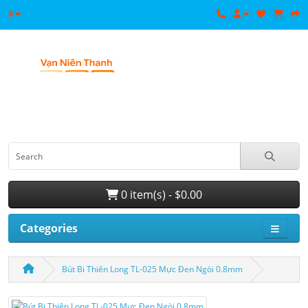
$
0 item(s) - $0.00
Categories
Bút Bi Thiên Long TL-025 Mực Đen Ngòi 0.8mm