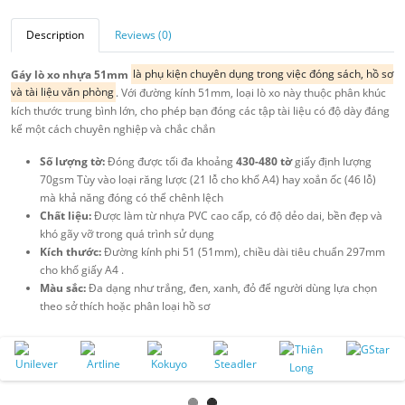
Description
Reviews (0)
Gáy lò xo nhựa 51mm
là phụ kiện chuyên dụng trong việc đóng sách, hồ sơ
và tài liệu văn phòng
. Với đường kính 51mm, loại lò xo này thuộc phân khúc
kích thước trung bình lớn, cho phép bạn đóng các tập tài liệu có độ dày đáng
kể một cách chuyên nghiệp và chắc chắn
Số lượng tờ:
Đóng được tối đa khoảng
430-480 tờ
giấy định lượng
70gsm Tùy vào loại răng lược (21 lỗ cho khổ A4) hay xoắn ốc (46 lỗ)
mà khả năng đóng có thể chênh lệch
Chất liệu:
Được làm từ nhựa PVC cao cấp, có độ dẻo dai, bền đẹp và
khó gãy vỡ trong quá trình sử dụng
Kích thước:
Đường kính phi 51 (51mm), chiều dài tiêu chuẩn 297mm
cho khổ giấy A4 .
Màu sắc:
Đa dạng như trắng, đen, xanh, đỏ để người dùng lựa chọn
theo sở thích hoặc phân loại hồ sơ