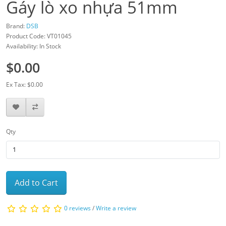
Gáy lò xo nhựa 51mm
Brand:
DSB
Product Code: VT01045
Availability: In Stock
$0.00
Ex Tax: $0.00
Qty
Add to Cart
0 reviews
/
Write a review