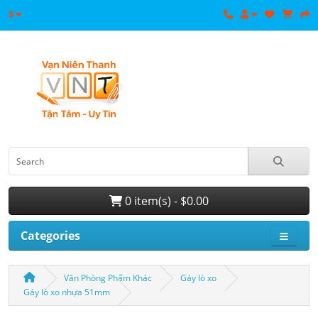
$
0 item(s) - $0.00
Categories
Văn Phòng Phẩm Khác
Gáy lò xo
Gáy lò xo nhựa 51mm