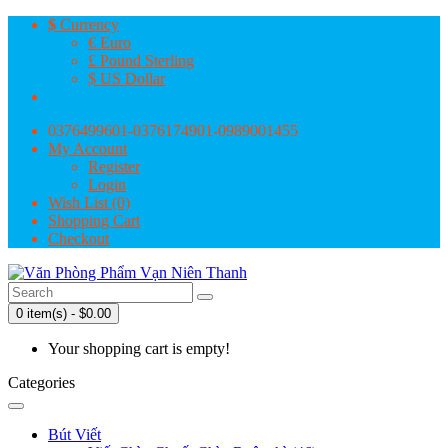
$
Currency
€ Euro
£ Pound Sterling
$ US Dollar
0376499601-0376174901-0989001455
My Account
Register
Login
Wish List (0)
Shopping Cart
Checkout
0 item(s) - $0.00
Your shopping cart is empty!
Categories
Bút Viết