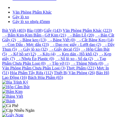
Văn Phòng Phẩm Khác
Gáy lò xo
Gáy lò xo nhựa 45mm
Bút Viết (403)
Bìa (108)
Giấy (143)
Văn Phòng Phẩm Khác (223)
- Bấm Kim-Kim Bấm - Gỡ Kim (21)
- Bấm Lỗ (20)
- Bàn Cắt
Giấy (2)
- Băng keo (13)
- Bảng Viết (0)
- Cắt Băng Keo (14)
- Con Dấu - Mực dấu (23)
- Dao rọc giấy - Lưỡi dao (2)
- Dây
Thun (5)
- Gáy lò xo (32)
- Giấy decal (55)
- Hộp Cắm Bút
(5)
- Kệ hồ sơ (12)
- Kéo (4)
- Keo dán - Hồ khô (2)
- Kẹp
giấy (7)
- Nhựa Ép Plastic (0)
- Sổ lò xo - Sổ da (2)
- Tạp
Phẩm Chưa Phân Loại (0)
- Tập vở (1)
- Thùng Nhựa (0)
-
Văn Phòng Phẩm Chưa Phân Loại (3)
Thực Phẩm (221)
Mực In
(51)
Hóa Phẩm Tẩy Rửa (112)
Thiết Bị Văn Phòng (26)
Bảo Hộ
Lao Động (16)
Bách Hóa Phẩm (65)