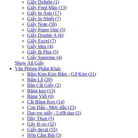
Giấy Delight (1)
Giấy Ford Màu (13)
Giấy In Ảnh (17)
Giấy In Nhiệt (7)
Giấy Note (59)
Giấy Paper One (5)
Giấy Double A (6)
Giấy Excel (7)
Giấy Idea (4)
Giấy Ik Plus (5)
Giấy Supreme (4)
Show All Giấy
Văn Phòng Phẩm Khác
Bấm Kim-Kim Bấm - Gỡ Kim (21)
Bấm Lỗ (20)
Bàn Cắt Giấy (2)
Băng keo (13)
Bảng Viết (0)
Cắt Băng Keo (14)
Con Dấu - Mực dấu (23)
Dao rọc giấy - Lưỡi dao (2)
Dây Thun (5)
Gáy lò xo (32)
Giấy decal (55)
Hộp Cắm Bút (5)