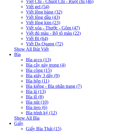
Viết Chì - Chuốt Chì - Ruột chì (46)
Viết gel (54)
Viết lông bảng (32)
Viết lông dầu (43)
Viết lông kim (23)
Viết xóa - Thước - Gôm (47)
Viết đủ màu - Bộ tô màu (22)
Viết Bi (64)
Viết Dạ Quang (72)
Show All Bút Viết
Bìa
Bìa acco (13)
Bìa cây gáy trong (4)
Bìa còng (15)
Bìa giấy 3 dây (9)
Bìa hộp (11)
Bìa kiếng - Bìa phân trang (7)
Bìa lá (13)
Bìa lỗ (8)
Bìa nút (10)
Bìa treo (6)
Bìa trình ký (12)
Show All Bìa
Giấy
Giấy Bìa Thái (15)