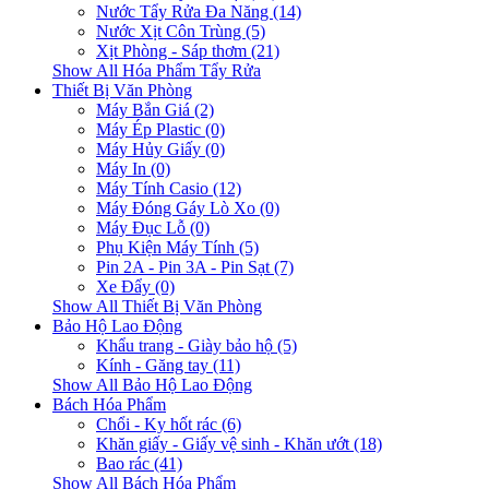
Nước Tẩy Rửa Đa Năng (14)
Nước Xịt Côn Trùng (5)
Xịt Phòng - Sáp thơm (21)
Show All Hóa Phẩm Tẩy Rửa
Thiết Bị Văn Phòng
Máy Bắn Giá (2)
Máy Ép Plastic (0)
Máy Hủy Giấy (0)
Máy In (0)
Máy Tính Casio (12)
Máy Đóng Gáy Lò Xo (0)
Máy Đục Lỗ (0)
Phụ Kiện Máy Tính (5)
Pin 2A - Pin 3A - Pin Sạt (7)
Xe Đẩy (0)
Show All Thiết Bị Văn Phòng
Bảo Hộ Lao Động
Khẩu trang - Giày bảo hộ (5)
Kính - Găng tay (11)
Show All Bảo Hộ Lao Động
Bách Hóa Phẩm
Chổi - Ky hốt rác (6)
Khăn giấy - Giấy vệ sinh - Khăn ướt (18)
Bao rác (41)
Show All Bách Hóa Phẩm