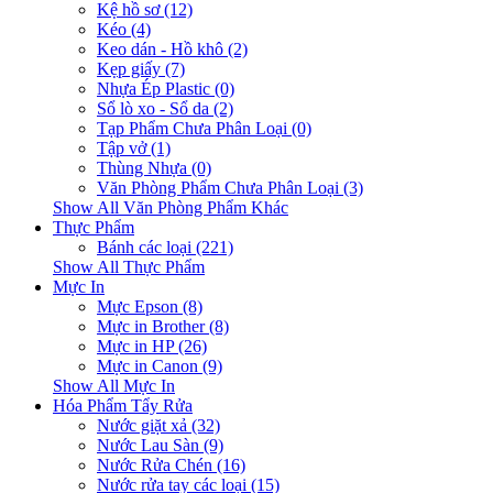
Kệ hồ sơ (12)
Kéo (4)
Keo dán - Hồ khô (2)
Kẹp giấy (7)
Nhựa Ép Plastic (0)
Sổ lò xo - Sổ da (2)
Tạp Phẩm Chưa Phân Loại (0)
Tập vở (1)
Thùng Nhựa (0)
Văn Phòng Phẩm Chưa Phân Loại (3)
Show All Văn Phòng Phẩm Khác
Thực Phẩm
Bánh các loại (221)
Show All Thực Phẩm
Mực In
Mực Epson (8)
Mực in Brother (8)
Mực in HP (26)
Mực in Canon (9)
Show All Mực In
Hóa Phẩm Tẩy Rửa
Nước giặt xả (32)
Nước Lau Sàn (9)
Nước Rửa Chén (16)
Nước rửa tay các loại (15)