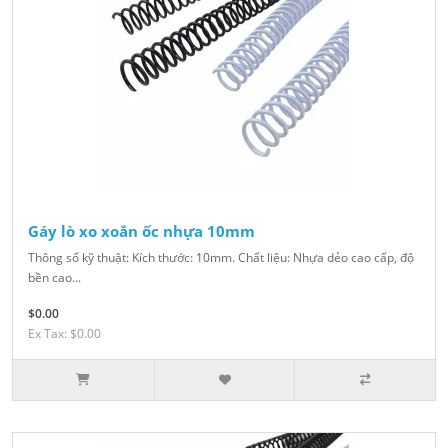
Gáy lò xo xoắn ốc nhựa 10mm
Thông số kỹ thuật: Kích thước: 10mm. Chất liệu: Nhựa dẻo cao cấp, độ
bền cao...
$0.00
Ex Tax: $0.00