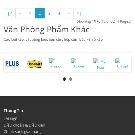
|<
<
1
2
3
4
>
>|
Showing 10 to 18 of 32 (4 Pages)
Văn Phòng Phẩm Khác
Các loại kéo, cắt băng keo, bàn cắt , hộp cắm bút, kệ, rổ xéo
Thông Tin
Lời Ngõ
Điều khoản & Điều kiện
Chính sách giao hàng