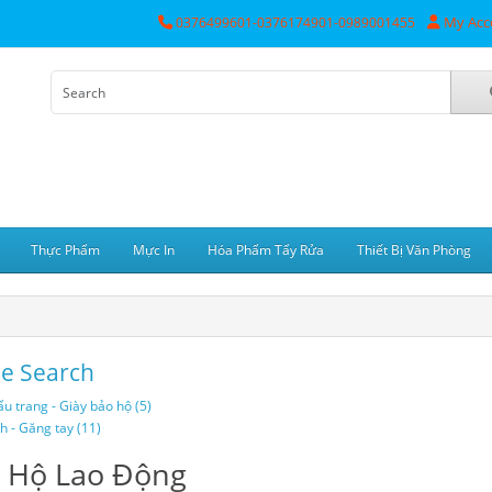
My Acc
0376499601-0376174901-0989001455
Thực Phẩm
Mực In
Hóa Phẩm Tẩy Rửa
Thiết Bị Văn Phòng
ne Search
u trang - Giày bảo hộ (5)
h - Găng tay (11)
 Hộ Lao Động