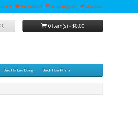
ount
Wish List (0)
Shopping Cart
Checkout
0 item(s) - $0.00
Bảo Hộ Lao Động
Bách Hóa Phẩm