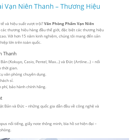
i Vạn Niên Thanh – Thương Hiệu
h tế và hiệu suất vượt trội?
Văn Phòng Phẩm Vạn Niên
 các thương hiệu hàng đầu thế giới, đặc biệt các thương hiệu
họ cao. Với hơn 15 năm kinh nghiệm, chúng tôi mang đến sản
iệp lớn trên toàn quốc.
ên Thanh
ản (Kokuyo, Casio, Pentel, Max...) và Đức (Artline...) – nổi
 thời gian.
g cụ văn phòng chuyên dụng.
khách sỉ.
n phí, bảo hành chính hãng.
ật
ật Bản và Đức – những quốc gia dẫn đầu về công nghệ và
us nổi tiếng, giấy note thông minh, bìa hồ sơ hiện đại –
 phòng.