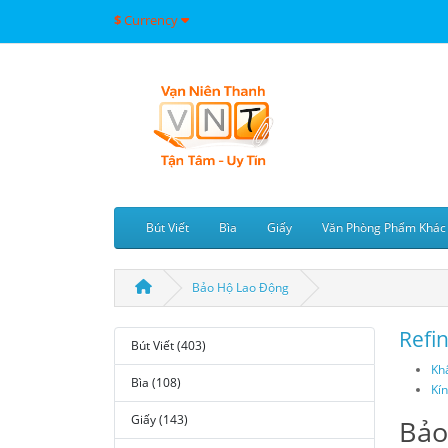
$
Currency
Bút Viết
Bìa
Giấy
Văn Phòng Phẩm Khác
Bảo Hộ Lao Động
Refi
Bút Viết (403)
Khẩ
Bìa (108)
Kín
Giấy (143)
Bảo