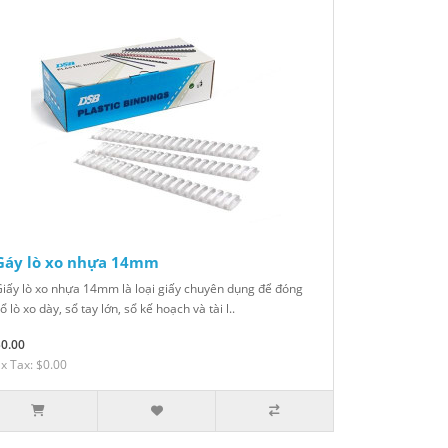
Gáy lò xo nhựa 14mm
iấy lò xo nhựa 14mm là loại giấy chuyên dụng để đóng
ổ lò xo dày, sổ tay lớn, sổ kế hoạch và tài l..
$0.00
x Tax: $0.00