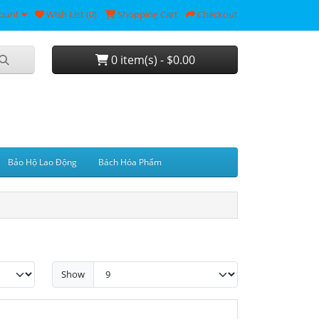
ount
Wish List (0)
Shopping Cart
Checkout
0 item(s) - $0.00
Bảo Hộ Lao Động
Bách Hóa Phẩm
Show