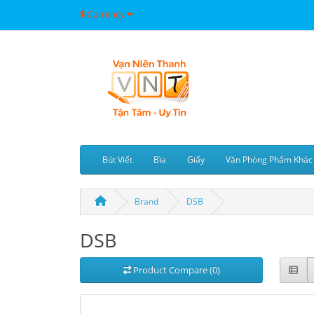
$
Currency
Bút Viết
Bìa
Giấy
Văn Phòng Phẩm Khác
Brand
DSB
DSB
Product Compare (0)