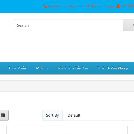
My Acc
0376499601-0376174901-0989001455
Thực Phẩm
Mực In
Hóa Phẩm Tẩy Rửa
Thiết Bị Văn Phòng
Sort By