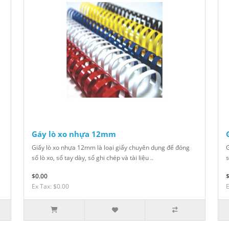
Gáy lò xo nhựa 12mm
Giấy lò xo nhựa 12mm là loại giấy chuyên dụng để đóng
G
sổ lò xo, sổ tay dày, sổ ghi chép và tài liệu ..
s
$0.00
Ex Tax: $0.00
E