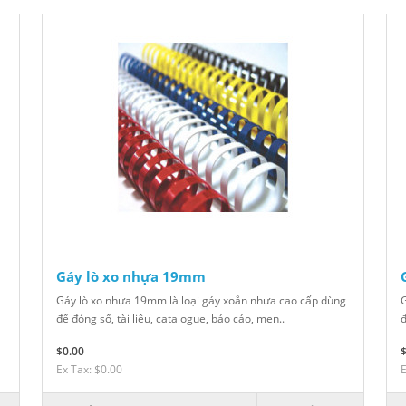
Gáy lò xo nhựa 19mm
Gáy lò xo nhựa 19mm là loại gáy xoắn nhựa cao cấp dùng
G
để đóng sổ, tài liệu, catalogue, báo cáo, men..
đ
$0.00
Ex Tax: $0.00
E