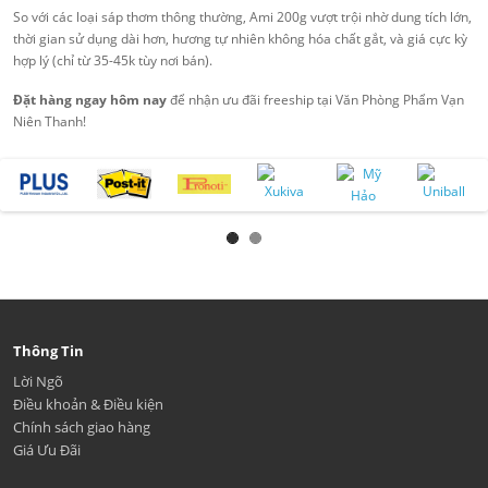
So với các loại sáp thơm thông thường, Ami 200g vượt trội nhờ dung tích lớn,
thời gian sử dụng dài hơn, hương tự nhiên không hóa chất gắt, và giá cực kỳ
hợp lý (chỉ từ 35-45k tùy nơi bán).
Đặt hàng ngay hôm nay
để nhận ưu đãi freeship tại Văn Phòng Phẩm Vạn
Niên Thanh!
Thông Tin
Lời Ngõ
Điều khoản & Điều kiện
Chính sách giao hàng
Giá Ưu Đãi