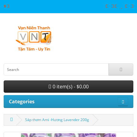
$
0 item(s) - $0.00
Categories
Sáp thơm Ami -Hương Lavender 200g