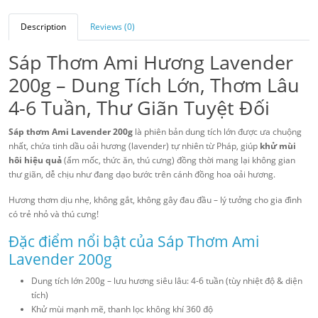
Description
Reviews (0)
Sáp Thơm Ami Hương Lavender
200g – Dung Tích Lớn, Thơm Lâu
4-6 Tuần, Thư Giãn Tuyệt Đối
Sáp thơm Ami Lavender 200g
là phiên bản dung tích lớn được ưa chuộng
nhất, chứa tinh dầu oải hương (lavender) tự nhiên từ Pháp, giúp
khử mùi
hôi hiệu quả
(ẩm mốc, thức ăn, thú cưng) đồng thời mang lại không gian
thư giãn, dễ chịu như đang dạo bước trên cánh đồng hoa oải hương.
Hương thơm dịu nhẹ, không gắt, không gây đau đầu – lý tưởng cho gia đình
có trẻ nhỏ và thú cưng!
Đặc điểm nổi bật của Sáp Thơm Ami
Lavender 200g
Dung tích lớn 200g – lưu hương siêu lâu: 4-6 tuần (tùy nhiệt độ & diện
tích)
Khử mùi mạnh mẽ, thanh lọc không khí 360 độ