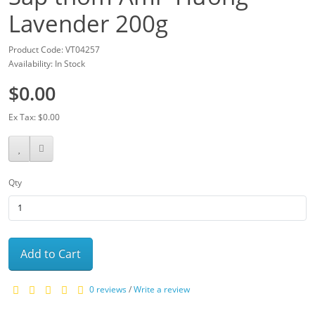
Lavender 200g
Product Code: VT04257
Availability: In Stock
$0.00
Ex Tax: $0.00
Qty
Add to Cart
0 reviews
/
Write a review