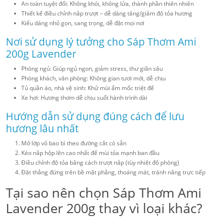
An toàn tuyệt đối: Không khói, không lửa, thành phần thiên nhiên
Thiết kế điều chỉnh nắp trượt – dễ dàng tăng/giảm độ tỏa hương
Kiểu dáng nhỏ gọn, sang trọng, dễ đặt mọi nơi
Nơi sử dụng lý tưởng cho Sáp Thơm Ami
200g Lavender
Phòng ngủ: Giúp ngủ ngon, giảm stress, thư giãn sâu
Phòng khách, văn phòng: Không gian tươi mới, dễ chịu
Tủ quần áo, nhà vệ sinh: Khử mùi ẩm mốc triệt để
Xe hơi: Hương thơm dễ chịu suốt hành trình dài
Hướng dẫn sử dụng đúng cách để lưu
hương lâu nhất
Mở lớp vỏ bao bì theo đường cắt có sẵn
Kéo nắp hộp lên cao nhất để mùi tỏa mạnh ban đầu
Điều chỉnh độ tỏa bằng cách trượt nắp (tùy nhiệt độ phòng)
Đặt thẳng đứng trên bề mặt phẳng, thoáng mát, tránh nắng trực tiếp
Tại sao nên chọn Sáp Thơm Ami
Lavender 200g thay vì loại khác?