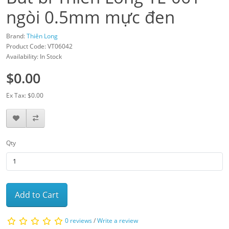
ngòi 0.5mm mực đen
Brand:
Thiên Long
Product Code: VT06042
Availability: In Stock
$0.00
Ex Tax: $0.00
Qty
Add to Cart
0 reviews
/
Write a review