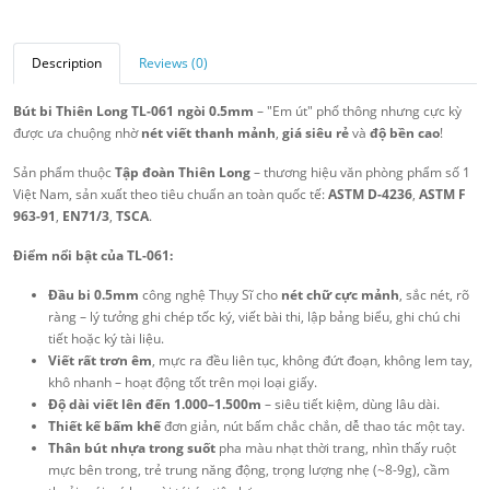
Description
Reviews (0)
Bút bi Thiên Long TL-061 ngòi 0.5mm
– "Em út" phổ thông nhưng cực kỳ
được ưa chuộng nhờ
nét viết thanh mảnh
,
giá siêu rẻ
và
độ bền cao
!
Sản phẩm thuộc
Tập đoàn Thiên Long
– thương hiệu văn phòng phẩm số 1
Việt Nam, sản xuất theo tiêu chuẩn an toàn quốc tế:
ASTM D-4236
,
ASTM F
963-91
,
EN71/3
,
TSCA
.
Điểm nổi bật của TL-061:
Đầu bi 0.5mm
công nghệ Thụy Sĩ cho
nét chữ cực mảnh
, sắc nét, rõ
ràng – lý tưởng ghi chép tốc ký, viết bài thi, lập bảng biểu, ghi chú chi
tiết hoặc ký tài liệu.
Viết rất trơn êm
, mực ra đều liên tục, không đứt đoạn, không lem tay,
khô nhanh – hoạt động tốt trên mọi loại giấy.
Độ dài viết lên đến 1.000–1.500m
– siêu tiết kiệm, dùng lâu dài.
Thiết kế bấm khế
đơn giản, nút bấm chắc chắn, dễ thao tác một tay.
Thân bút nhựa trong suốt
pha màu nhạt thời trang, nhìn thấy ruột
mực bên trong, trẻ trung năng động, trọng lượng nhẹ (~8-9g), cầm