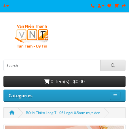
$
0 item(s) - $0.00
Categories
Bút bi Thiên Long TL-061 ngòi 0.5mm mực đen