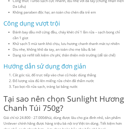
Công thức Turbo sạch cực nhanh, dịu nhẹ với da tay (chứng nhận Viện
Da Liễu)
Không paraben độc hại, an toàn cho chén dĩa trẻ em
Công dụng vượt trội
Đánh bay dầu mỡ cứng đầu, cháy khét chỉ 1 lần rửa – sạch bong chỉ
cần 1 giọt
Khử sạch 5 mùi tanh khó chịu, lưu hương chanh thanh mát tự nhiên
Dịu nhẹ, không khô da tay, an toàn cho mẹ bầu & bé
Dạng túi refill tiết kiệm chi phí, thân thiện môi trường (dễ tái chế)
Hướng dẫn sử dụng đơn giản
Cắt góc túi, đổ trực tiếp vào chai cũ hoặc dùng thẳng
Đổ lượng vừa đủ lên miếng rửa chén đã thấm nước
Tạo bọt rồi rửa sạch, tráng lại bằng nước
Tại sao nên chọn Sunlight Hương
Chanh Túi 750g?
Giá chỉ từ 24.800 - 27.000đ/túi, dùng được lâu cho gia đình nhỏ, sản phẩm
Unilever chính hãng được hàng triệu bà nội trợ Việt tin dùng. Tiết kiệm hơn