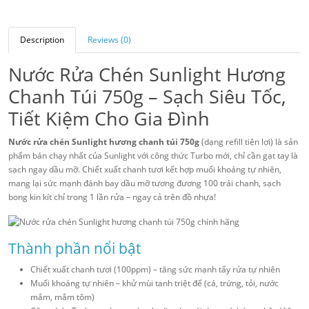
Description
Reviews (0)
Nước Rửa Chén Sunlight Hương
Chanh Túi 750g – Sạch Siêu Tốc,
Tiết Kiệm Cho Gia Đình
Nước rửa chén Sunlight hương chanh túi 750g
(dạng refill tiện lợi) là sản
phẩm bán chạy nhất của Sunlight với công thức Turbo mới, chỉ cần gạt tay là
sạch ngay dầu mỡ. Chiết xuất chanh tươi kết hợp muối khoáng tự nhiên,
mang lại sức mạnh đánh bay dầu mỡ tương đương 100 trái chanh, sạch
bong kin kít chỉ trong 1 lần rửa – ngay cả trên đồ nhựa!
Thành phần nổi bật
Chiết xuất chanh tươi (100ppm) – tăng sức mạnh tẩy rửa tự nhiên
Muối khoáng tự nhiên – khử mùi tanh triệt để (cá, trứng, tỏi, nước
mắm, mắm tôm)