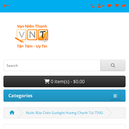
$
0 item(s) - $0.00
Categories
Nước Rửa Chén Sunlight Hương Chanh Túi 750G