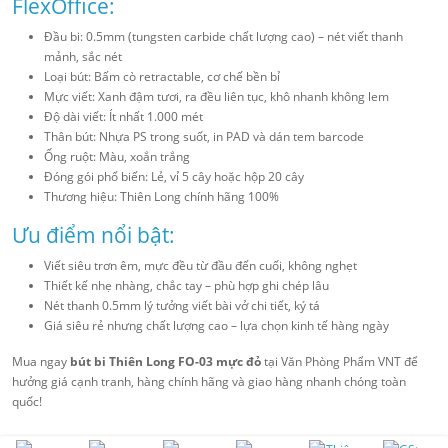
FlexOffice:
Đầu bi: 0.5mm (tungsten carbide chất lượng cao) – nét viết thanh
mảnh, sắc nét
Loại bút: Bấm cò retractable, cơ chế bền bỉ
Mực viết: Xanh đậm tươi, ra đều liên tục, khô nhanh không lem
Độ dài viết: Ít nhất 1.000 mét
Thân bút: Nhựa PS trong suốt, in PAD và dán tem barcode
Ống ruột: Màu, xoắn trắng
Đóng gói phổ biến: Lẻ, vỉ 5 cây hoặc hộp 20 cây
Thương hiệu: Thiên Long chính hãng 100%
Ưu điểm nổi bật:
Viết siêu trơn êm, mực đều từ đầu đến cuối, không nghẹt
Thiết kế nhẹ nhàng, chắc tay – phù hợp ghi chép lâu
Nét thanh 0.5mm lý tưởng viết bài vở chi tiết, ký tá
Giá siêu rẻ nhưng chất lượng cao – lựa chọn kinh tế hàng ngày
Mua ngay
bút bi Thiên Long FO-03 mực đỏ
tại Văn Phòng Phẩm VNT để
hưởng giá cạnh tranh, hàng chính hãng và giao hàng nhanh chóng toàn
quốc!