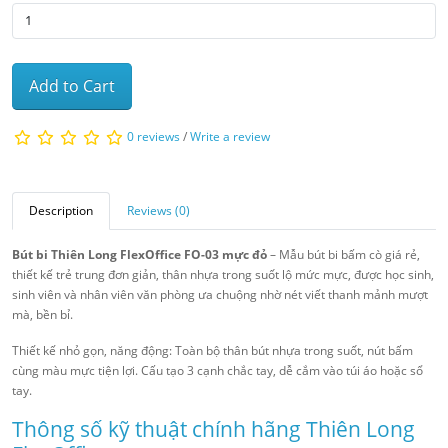
Add to Cart
0 reviews
/
Write a review
Description
Reviews (0)
Bút bi Thiên Long FlexOffice FO-03 mực đỏ
– Mẫu bút bi bấm cò giá rẻ,
thiết kế trẻ trung đơn giản, thân nhựa trong suốt lộ mức mực, được học sinh,
sinh viên và nhân viên văn phòng ưa chuộng nhờ nét viết thanh mảnh mượt
mà, bền bỉ.
Thiết kế nhỏ gọn, năng động: Toàn bộ thân bút nhựa trong suốt, nút bấm
cùng màu mực tiện lợi. Cấu tạo 3 cạnh chắc tay, dễ cắm vào túi áo hoặc sổ
tay.
Thông số kỹ thuật chính hãng Thiên Long