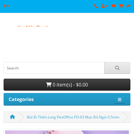
$
0 item(s) - $0.00
Categories
Bút Bi Thiên Long FlexOffice FO-03 Mực Đỏ Ngòi 0.5mm