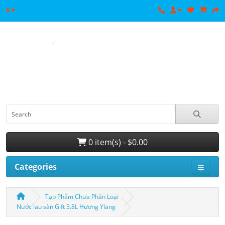
$
0 item(s) - $0.00
Categories
Tạp Phẩm Chưa Phân Loại
Nước lau sàn Gift 3.8L Hương Ylang