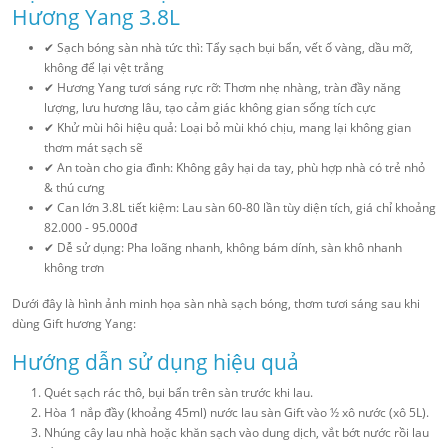
Hương Yang 3.8L
✔ Sạch bóng sàn nhà tức thì: Tẩy sạch bụi bẩn, vết ố vàng, dầu mỡ,
không để lại vệt trắng
✔ Hương Yang tươi sáng rực rỡ: Thơm nhẹ nhàng, tràn đầy năng
lượng, lưu hương lâu, tạo cảm giác không gian sống tích cực
✔ Khử mùi hôi hiệu quả: Loại bỏ mùi khó chịu, mang lại không gian
thơm mát sạch sẽ
✔ An toàn cho gia đình: Không gây hại da tay, phù hợp nhà có trẻ nhỏ
& thú cưng
✔ Can lớn 3.8L tiết kiệm: Lau sàn 60-80 lần tùy diện tích, giá chỉ khoảng
82.000 - 95.000đ
✔ Dễ sử dụng: Pha loãng nhanh, không bám dính, sàn khô nhanh
không trơn
Dưới đây là hình ảnh minh họa sàn nhà sạch bóng, thơm tươi sáng sau khi
dùng Gift hương Yang:
Hướng dẫn sử dụng hiệu quả
Quét sạch rác thô, bụi bẩn trên sàn trước khi lau.
Hòa 1 nắp đầy (khoảng 45ml) nước lau sàn Gift vào ½ xô nước (xô 5L).
Nhúng cây lau nhà hoặc khăn sạch vào dung dịch, vắt bớt nước rồi lau