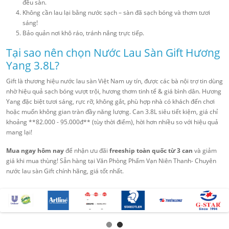
đều sàn.
Không cần lau lại bằng nước sạch – sàn đã sạch bóng và thơm tươi
sáng!
Bảo quản nơi khô ráo, tránh nắng trực tiếp.
Tại sao nên chọn Nước Lau Sàn Gift Hương
Yang 3.8L?
Gift là thương hiệu nước lau sàn Việt Nam uy tín, được các bà nội trợ tin dùng
nhờ hiệu quả sạch bóng vượt trội, hương thơm tinh tế & giá bình dân. Hương
Yang đặc biệt tươi sáng, rực rỡ, không gắt, phù hợp nhà có khách đến chơi
hoặc muốn không gian tràn đầy năng lượng. Can 3.8L siêu tiết kiệm, giá chỉ
khoảng **82.000 - 95.000đ** (tùy thời điểm), hời hơn nhiều so với hiệu quả
mang lại!
Mua ngay hôm nay
để nhận ưu đãi
freeship toàn quốc từ 3 can
và giảm
giá khi mua thùng! Sẵn hàng tại Văn Phòng Phẩm Vạn Niên Thanh- Chuyên
nước lau sàn Gift chính hãng, giá tốt nhất.