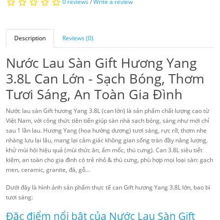
0 reviews
/
Write a review
Description
Reviews (0)
Nước Lau Sàn Gift Hương Yang
3.8L Can Lớn - Sạch Bóng, Thơm
Tươi Sáng, An Toàn Gia Đình
Nước lau sàn Gift hương Yang 3.8L (can lớn) là sản phẩm chất lượng cao từ
Việt Nam, với công thức tiên tiến giúp sàn nhà sạch bóng, sáng như mới chỉ
sau 1 lần lau. Hương Yang (hoa hướng dương) tươi sáng, rực rỡ, thơm nhẹ
nhàng lưu lại lâu, mang lại cảm giác không gian sống tràn đầy năng lượng,
khử mùi hôi hiệu quả (mùi thức ăn, ẩm mốc, thú cưng). Can 3.8L siêu tiết
kiệm, an toàn cho gia đình có trẻ nhỏ & thú cưng, phù hợp mọi loại sàn: gạch
men, ceramic, granite, đá, gỗ...
Dưới đây là hình ảnh sản phẩm thực tế can Gift hương Yang 3.8L lớn, bao bì
tươi sáng:
Đặc điểm nổi bật của Nước Lau Sàn Gift