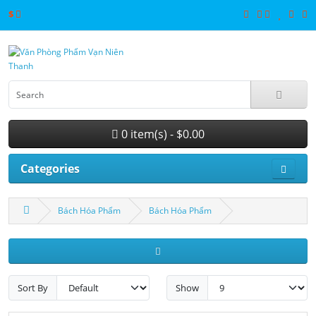
$
0 item(s) - $0.00
Categories
Bách Hóa Phẩm
Bách Hóa Phẩm
Sort By
Show