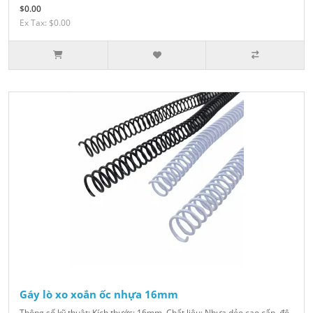
$0.00
Ex Tax: $0.00
Gáy lò xo xoắn ốc nhựa 16mm
Thông số kỹ thuật: Kích thước: 16mm. Chất liệu: Nhựa dẻo cao cấp, độ