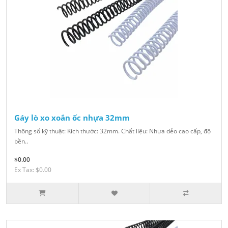
Gáy lò xo xoắn ốc nhựa 32mm
Thông số kỹ thuật: Kích thước: 32mm. Chất liệu: Nhựa dẻo cao cấp, độ
bền..
$0.00
Ex Tax: $0.00