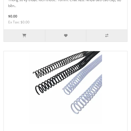
bền..
$0.00
Ex Tax: $0.00