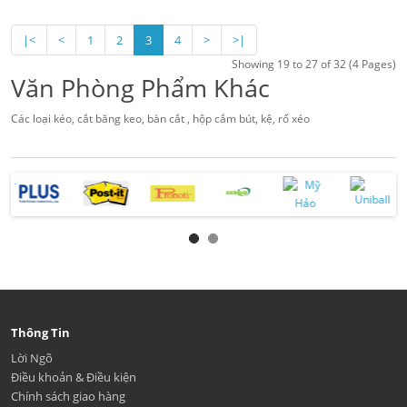
|<
<
1
2
3
4
>
>|
Showing 19 to 27 of 32 (4 Pages)
Văn Phòng Phẩm Khác
Các loại kéo, cắt băng keo, bàn cắt , hộp cắm bút, kệ, rổ xéo
Thông Tin
Lời Ngõ
Điều khoản & Điều kiện
Chính sách giao hàng