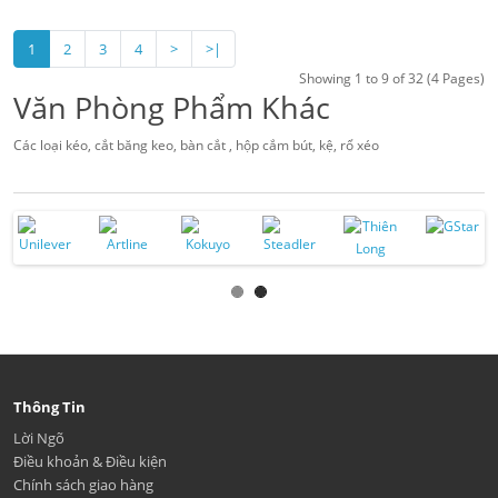
1
2
3
4
>
>|
Showing 1 to 9 of 32 (4 Pages)
Văn Phòng Phẩm Khác
Các loại kéo, cắt băng keo, bàn cắt , hộp cắm bút, kệ, rổ xéo
Thông Tin
Lời Ngõ
Điều khoản & Điều kiện
Chính sách giao hàng