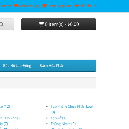
ount
Wish List (0)
Shopping Cart
Checkout
0 item(s) - $0.00
Bảo Hộ Lao Động
Bách Hóa Phẩm
sơ (12)
Tạp Phẩm Chưa Phân Loại
)
(0)
n - Hồ khô (2)
Tập vở (1)
ấy (7)
Thùng Nhựa (0)