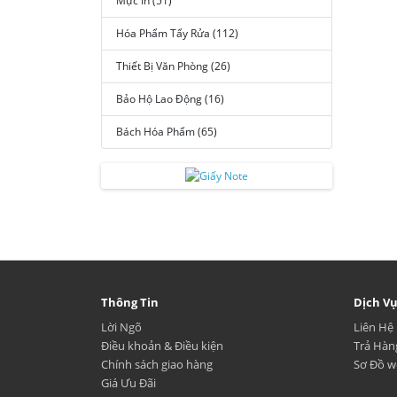
Mực In (51)
Hóa Phẩm Tẩy Rửa (112)
Thiết Bị Văn Phòng (26)
Bảo Hộ Lao Động (16)
Bách Hóa Phẩm (65)
Thông Tin
Dịch V
Lời Ngõ
Liên Hệ
Điều khoản & Điều kiện
Trả Hàn
Chính sách giao hàng
Sơ Đồ w
Giá Ưu Đãi