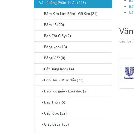
Bă
Văn Phòng Phẩm Khác (223)
Bản
Cắ
- Bấm Kim-Kim Bấm - Gỡ Kim (21)
- Bấm Lỗ (20)
Văn
- Bàn Cắt Giấy (2)
Các loại 
- Băng keo (13)
- Bảng Viết (0)
- Cắt Băng Keo (14)
- Con Dấu - Mực dấu (23)
- Dao rọc giấy - Lưỡi dao (2)
- Dây Thun (5)
- Gáy lò xo (32)
- Giấy decal (55)