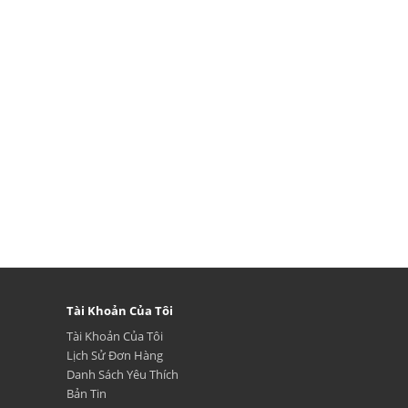
Tài Khoản Của Tôi
Tài Khoản Của Tôi
Lịch Sử Đơn Hàng
Danh Sách Yêu Thích
Bản Tin