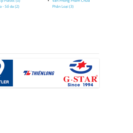
p Plastic (0)
Văn Phòng Phẩm Chưa
o - Sổ da (2)
Phân Loại (3)