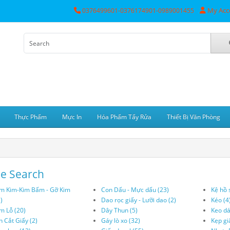
My Acc
0376499601-0376174901-0989001455
Thực Phẩm
Mực In
Hóa Phẩm Tẩy Rửa
Thiết Bị Văn Phòng
ne Search
m Kim-Kim Bấm - Gỡ Kim
Con Dấu - Mực dấu (23)
Kệ hồ 
)
Dao rọc giấy - Lưỡi dao (2)
Kéo (4
m Lỗ (20)
Dây Thun (5)
Keo dá
 Cắt Giấy (2)
Gáy lò xo (32)
Kẹp gi