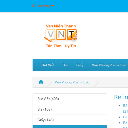
$
Currency
Bút Viết
Bìa
Giấy
Văn Phòng Phẩm Khác
Văn Phòng Phẩm Khác
Refi
Bút Viết (403)
Bấ
Bìa (108)
(21
Bấ
Giấy (143)
Bàn