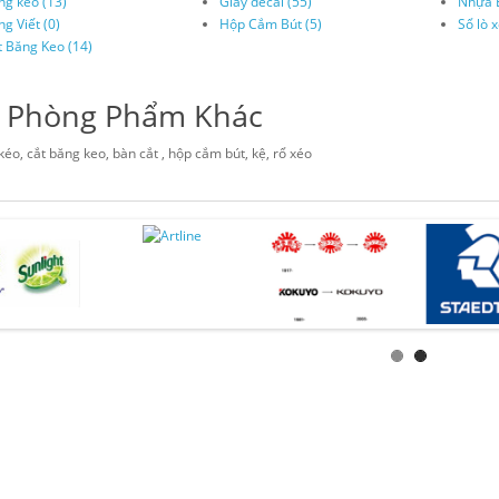
ng keo (13)
Giấy decal (55)
Nhựa É
g Viết (0)
Hộp Cắm Bút (5)
Sổ lò x
t Băng Keo (14)
 Phòng Phẩm Khác
kéo, cắt băng keo, bàn cắt , hộp cắm bút, kệ, rổ xéo