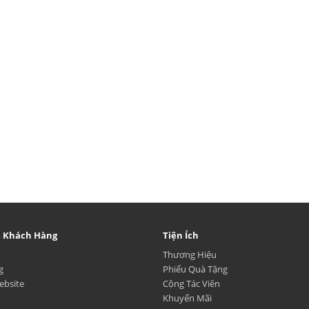
ụ Khách Hàng
Tiện Ích
Thương Hiệu
g
Phiếu Quà Tặng
ebsite
Cộng Tác Viên
Khuyến Mãi