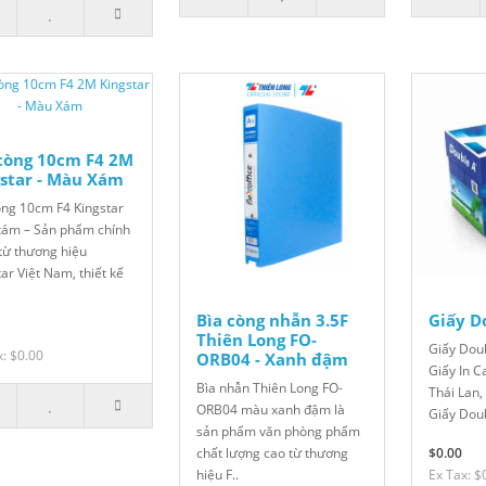
còng 10cm F4 2M
star - Màu Xám
òng 10cm F4 Kingstar
ám – Sản phẩm chính
từ thương hiệu
ar Việt Nam, thiết kế
Bìa còng nhẫn 3.5F
Giấy D
Thiên Long FO-
Giấy Dou
x: $0.00
ORB04 - Xanh đậm
Giấy In 
Bìa nhẫn Thiên Long FO-
Thái Lan,
ORB04 màu xanh đậm là
Giấy Doub
sản phẩm văn phòng phẩm
chất lượng cao từ thương
$0.00
hiệu F..
Ex Tax: $