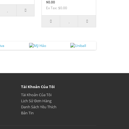
$0.00
Ex Tax: $0.00
Tài Khoản Của Tôi
Tài Khoản Của Tôi
Lịch Sử Đơn Hàng
Danh Sách Yêu Thích
Bản Tin