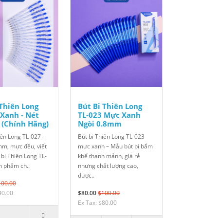
 Thiên Long
Bút Bi Thiên Long
 Xanh - Nét
TL-023 Mực Xanh
(Chính Hãng)
Ngòi 0.8mm
iên Long TL-027 -
Bút bi Thiên Long TL-023
mm, mực đều, viết
mực xanh – Mẫu bút bi bấm
bi Thiên Long TL-
khế thanh mảnh, giá rẻ
n phẩm ch..
nhưng chất lượng cao,
được..
100.00
90.00
$80.00
$100.00
Ex Tax: $80.00