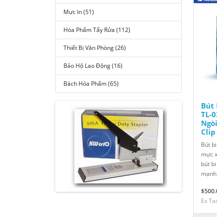
Mực In (51)
Hóa Phẩm Tẩy Rửa (112)
Thiết Bị Văn Phòng (26)
Bảo Hộ Lao Động (16)
Bách Hóa Phẩm (65)
Bút 
TL-
Ngò
Clip
Bút b
mực x
bút bi
mạnh 
$500.
Ex Ta