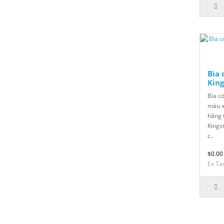
Bìa 
King
Bìa c
màu x
hãng 
Kingst
c..
$0.00
Ex Ta