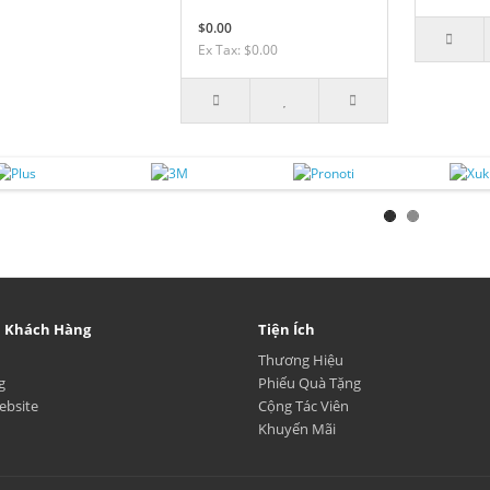
$0.00
Ex Tax: $0.00
ụ Khách Hàng
Tiện Ích
Thương Hiệu
g
Phiếu Quà Tặng
ebsite
Cộng Tác Viên
Khuyến Mãi