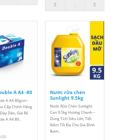
ouble A A4 -80
Nước rửa chén
Sunlight 9.5kg
ble A A4 80gsm -
Nước Rửa Chén Sunlight
Cao Cấp Chính Hãng
Can 9.5kg Hương Chanh –
 Dày Dặn, Giá Rẻ
Dung Tích Siêu Lớn, Tiết
le A A4 80..
Kiệm Tối Đa Cho Gia Đình
&am..
0.00