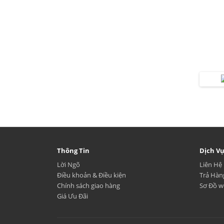
Thông Tin
Dịch V
Lời Ngõ
Liên Hệ
Điều khoản & Điều kiện
Trả Hàn
Chính sách giao hàng
Sơ Đồ w
Giá Ưu Đãi