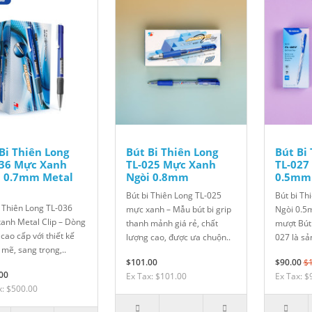
Bi Thiên Long
Bút Bi Thiên Long
Bút Bi
036 Mực Xanh
TL-025 Mực Xanh
TL-027
i 0.7mm Metal
Ngòi 0.8mm
0.5mm 
Bút bi Thiên Long TL-025
Bút bi Th
i Thiên Long TL-036
mực xanh – Mẫu bút bi grip
Ngòi 0.5
anh Metal Clip – Dòng
thanh mảnh giá rẻ, chất
mượt Bút 
 cao cấp với thiết kế
lượng cao, được ưa chuộn..
027 là sả
mẽ, sang trọng,..
$101.00
$90.00
$
00
Ex Tax: $101.00
Ex Tax: $
x: $500.00