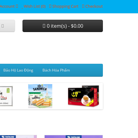
Account
Wish List (0)
Shopping Cart
Checkout
0 item(s) - $0.00
Bảo Hộ Lao Động
Bách Hóa Phẩm