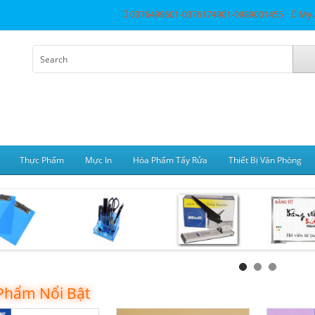
My 
0376499601-0376174901-0989001455
Thực Phẩm
Mực In
Hóa Phẩm Tẩy Rửa
Thiết Bị Văn Phòng
Phẩm Nổi Bật